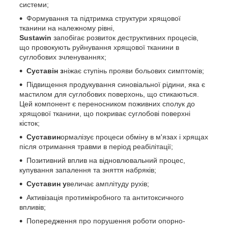
системи;
Формування та підтримка структури хрящової
тканини на належному рівні,
Sustawin
запобігає розвиток деструктивних процесів,
що провокують руйнування хрящової тканини в
суглобових зчленуваннях;
Суставін з
ніжає ступінь прояви больових симптомів;
Підвищення продукування синовіальної рідини, яка є
мастилом для суглобових поверхонь, що стикаються.
Цей компонент є переносником поживних сполук до
хрящової тканини, що покриває суглобові поверхні
кісток;
Суставин
ормалізує процеси обміну в м'язах і хрящах
після отримання травми в період реабілітації;
Позитивний вплив на відновлювальний процес,
купування запалення та зняття набряків;
Суставин у
величає амплітуду рухів;
Активізація протимікробного та антитоксичного
впливів;
Попередження про порушення роботи опорно-