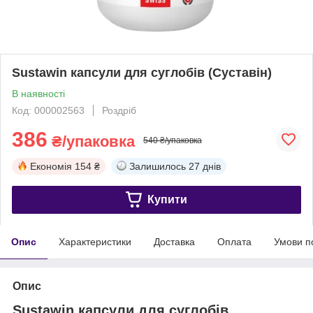
Sustawin капсули для суглобів (Суставін)
В наявності
Код: 000002563
Роздріб
386
₴/упаковка
540 ₴/упаковка
Економія
154 ₴
Залишилось
27 днів
Купити
Опис
Характеристики
Доставка
Оплата
Умови п
Опис
Sustawin капсули для суглобів