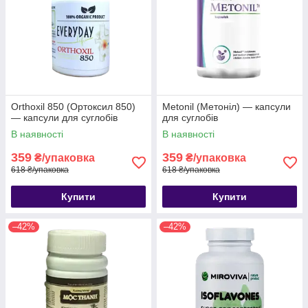
Orthoxil 850 (Ортоксил 850)
Metonil (Метоніл) — капсули
— капсули для суглобів
для суглобів
В наявності
В наявності
359
359
₴/упаковка
₴/упаковка
618 ₴/упаковка
618 ₴/упаковка
Купити
Купити
–42%
–42%