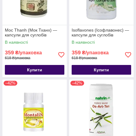
Moc Thanh (Мок Тханх) —
Isoflavones (Ісофлавонес) —
капсули для суглобів
капсули для суглобів
В наявності
В наявності
359
359
₴/упаковка
₴/упаковка
618 ₴/упаковка
618 ₴/упаковка
Купити
Купити
–42%
–42%