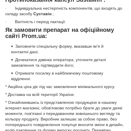
· Індивідуальна нестерпність компонентів, що входять до
складу засобу
Суставін
;
· Вагітність і період лактації.
Як замовити препарат на офіційному
сайті Prom.ua:
Заповнити спеціальну форму, вказавши ім'я й
контактні дані;
Дочекатися дзвінка оператора, уточнити деталі
замовлення та підтвердити його;
Отримати посилку в найближчому поштовому
відділенні.
* Акційна ціна діє під час замовлення мінімального курсу.
* Доставка на всій території України.
* Ознайомившись із представленою продукцією в нашому
інтернет-магазині, обов'язково потрібно брати до уваги деякі
моменти, пов'язані з передаванням зовнішнього вигляду та
кольору продукту. Виробник залишає за собою право, без
попереднього повідомлення покупця вносити зміни в дизайн,
колір паковання та форму випуску продукту. Перевірку