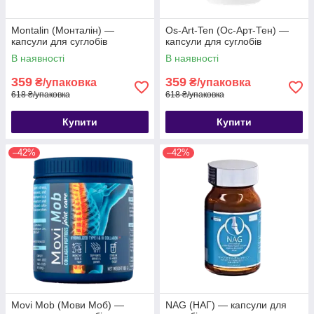
Montalin (Монталін) —
Os-Art-Ten (Ос-Арт-Тен) —
капсули для суглобів
капсули для суглобів
В наявності
В наявності
359
359
₴/упаковка
₴/упаковка
618 ₴/упаковка
618 ₴/упаковка
Купити
Купити
–42%
–42%
Movi Mob (Мови Моб) —
NAG (НАГ) — капсули для