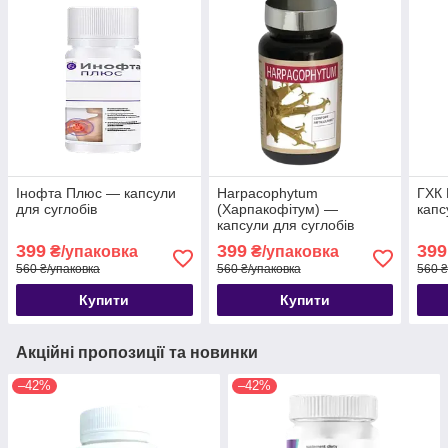
Інофта Плюс — капсули
Harpacophytum
ГХК 
для суглобів
(Харпакофітум) —
капс
капсули для суглобів
399
399
399
₴/упаковка
₴/упаковка
560 ₴/упаковка
560 ₴/упаковка
560 ₴
Купити
Купити
Акційні пропозиції та новинки
–42%
–42%