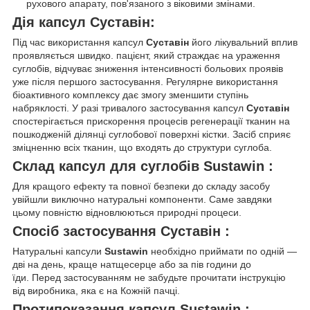
рухового апарату, пов'язаного з віковими змінами.
Дія капсул Суставін:
Під час використання капсул
Суставін
його лікувальний вплив
проявляється швидко. пацієнт, який страждає на ураження
суглобів, відчуває зниження інтенсивності больових проявів
уже після першого застосування. Регулярне використання
біоактивного комплексу дає змогу зменшити ступінь
набряклості. У разі тривалого застосування капсул
Суставін
спостерігається прискорення процесів регенерації тканин на
пошкодженій ділянці суглобової поверхні кістки. Засіб сприяє
зміцненню всіх тканин, що входять до структури суглоба.
Склад капсул для суглобів Sustawin :
Для кращого ефекту та повної безпеки до складу засобу
увійшли виключно натуральні компоненти. Саме завдяки
цьому повністю відновлюються природні процеси.
Спосіб застосування Суставін :
Натуральні капсули
Sustawin
необхідно приймати по одній —
дві на день, краще натщесерце або за пів години до
їди. Перед застосуванням не забудьте прочитати інструкцію
від виробника, яка є на Кожній пачці.
Протипоказання капсул Sustawin :