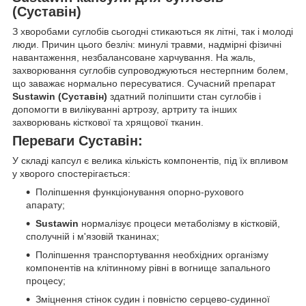
(Суставін)
З хворобами суглобів сьогодні стикаються як літні, так і молоді
люди. Причин цього безліч: минулі травми, надмірні фізичні
навантаження, незбалансоване харчування. На жаль,
захворювання суглобів супроводжуються нестерпним болем,
що заважає нормально пересуватися. Сучасний препарат
Sustawin
(Суставін)
здатний поліпшити стан суглобів і
допомогти в вилікуванні артрозу, артриту та інших
захворювань кісткової та хрящової тканин.
Переваги Суставін:
У складі капсул є велика кількість компонентів, під їх впливом
у хворого спостерігається:
Поліпшення функціонування опорно-рухового
апарату;
Sustawin
нормалізує процеси метаболізму в кістковій,
сполучній і м'язовій тканинах;
Поліпшення транспортування необхідних організму
компонентів на клітинному рівні в вогнище запального
процесу;
Зміцнення стінок судин і повністю серцево-судинної