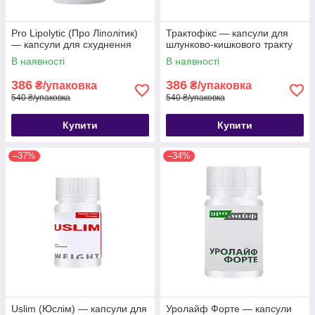
Pro Lipolytic (Про Ліполітик)
Трактофікс — капсули для
— капсули для схуднення
шлунково-кишкового тракту
В наявності
В наявності
386
386
₴/упаковка
₴/упаковка
540 ₴/упаковка
540 ₴/упаковка
Купити
Купити
–37%
–34%
Uslim (Юслім) — капсули для
Уролайф Форте — капсули