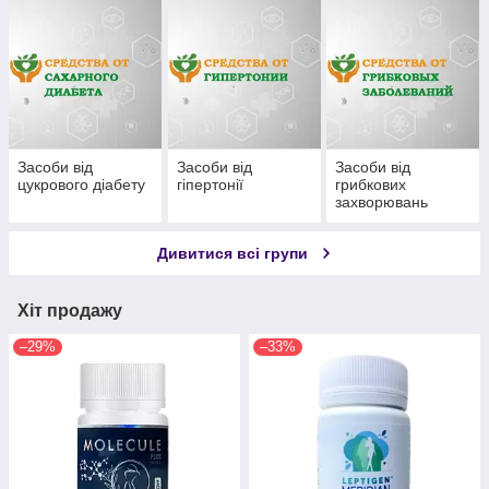
Засоби від
Засоби від
Засоби від
цукрового діабету
гіпертонії
грибкових
захворювань
Дивитися всі групи
Хіт продажу
–29%
–33%