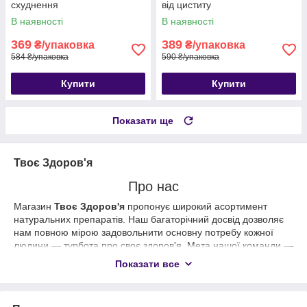
схуднення
від циститу
В наявності
В наявності
369
389
₴/упаковка
₴/упаковка
584 ₴/упаковка
590 ₴/упаковка
Купити
Купити
Показати ще
Твоє Здоров'я
Про нас
Магазин
Твоє Здоров'я
пропонує широкий асортимент
натуральних препаратів. Наш багаторічний досвід дозволяє
нам повною мірою задовольнити основну потребу кожної
людини — турбота про своє здоров'я. Мета нашої команди —
забезпечити кожного дієвими, ефективними та безпечними
Показати все
засобами, які допоможуть позбутися хронічних, гострих
захворювань, усунути симптоматику, попередити виникнення
недуги, покращити роботу імунної системи та багато іншого.