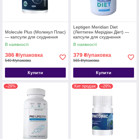
Leptigen Meridian Diet
Molecule Plus (Молекул Плас)
(Лептиген Мерідіан Діет) —
— капсули для схуднення
капсули для схуднення
В наявності
В наявності
386
379
₴/упаковка
₴/упаковка
540 ₴/упаковка
565 ₴/упаковка
Купити
Купити
–29%
Хит продаж
–29%