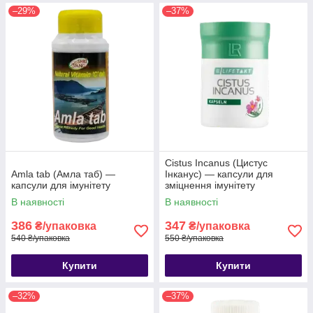
–29%
–37%
Cistus Incanus (Цистус
Amla tab (Амла таб) —
Інканус) — капсули для
капсули для імунітету
зміцнення імунітету
В наявності
В наявності
386
347
₴/упаковка
₴/упаковка
540 ₴/упаковка
550 ₴/упаковка
Купити
Купити
–32%
–37%