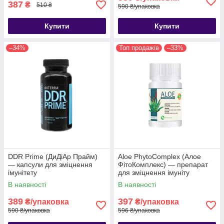
387
₴
510 ₴
590 ₴/упаковка
Купити
Купити
–34%
Топ продажів
–33%
DDR Prime (ДиДіАр Прайм)
Aloe PhytoComplex (Алое
— капсули для зміцнення
ФітоКомплекс) — препарат
імунітету
для зміцнення імуніту
В наявності
В наявності
389
397
₴/упаковка
₴/упаковка
590 ₴/упаковка
596 ₴/упаковка