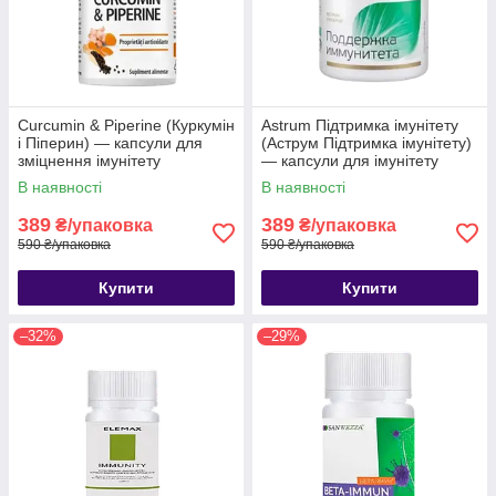
Curcumin & Piperine (Куркумін
Astrum Підтримка імунітету
і Піперин) — капсули для
(Аструм Підтримка імунітету)
зміцнення імунітету
— капсули для імунітету
В наявності
В наявності
389
389
₴/упаковка
₴/упаковка
590 ₴/упаковка
590 ₴/упаковка
Купити
Купити
–32%
–29%