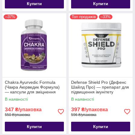
Купити
Купити
–37%
Топ продажів
–33%
Chakra Ayurvedic Formula
Defense Shield Pro (Дефенс
(Чакра Аюрведик Формула)
Шайлд Про) — препарат для
— капсули для зміцнення
підвищення імунітету
імунітету
В наявності
В наявності
347
397
₴/упаковка
₴/упаковка
550 ₴/упаковка
596 ₴/упаковка
Купити
Купити