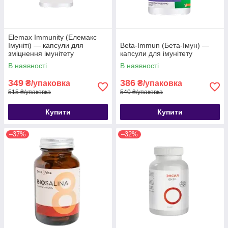
Elemax Immunity (Елемакс
Імуніті) — капсули для
Beta-Immun (Бета-Імун) —
зміцнення імунітету
капсули для імунітету
В наявності
В наявності
349
386
₴/упаковка
₴/упаковка
515 ₴/упаковка
540 ₴/упаковка
Купити
Купити
–37%
–32%