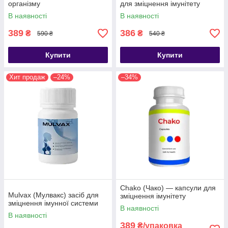
організму
для зміцнення імунітету
В наявності
В наявності
389
386
₴
₴
590 ₴
540 ₴
Купити
Купити
Хит продаж
–24%
–34%
Chako (Чако) — капсули для
Mulvax (Мулвакс) засіб для
зміцнення імунітету
зміцнення імунної системи
В наявності
В наявності
389
₴/упаковка