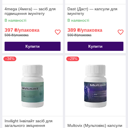
4mega (4мега) — засіб для
Dast (Даст) — капсули для
підвищення імунітету
імунітету
В наявності
В наявності
397
389
₴/упаковка
₴/упаковка
596 ₴/упаковка
590 ₴/упаковка
Купити
Купити
–34%
–29%
Invilight Інвілайт засіб для
загального зміцнення
Multovix (Мультовікс) капсули