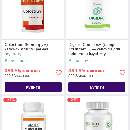
Colostrum (Колострум) —
Digidro Complex+ (Дігідро
капсули для зміцнення
Комплекс+) — капсули для
імунітету
зміцнення імунітету
В наявності
В наявності
389
389
₴/упаковка
₴/упаковка
590 ₴/упаковка
590 ₴/упаковка
Купити
Купити
–34%
–34%