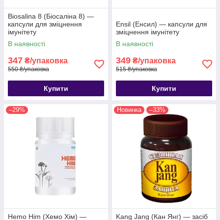
Biosalina 8 (Біосаліна 8) —
капсули для зміцнення
Ensil (Енсил) — капсули для
імунітету
зміцнення імунітету
В наявності
В наявності
347
349
₴/упаковка
₴/упаковка
550 ₴/упаковка
515 ₴/упаковка
Купити
Купити
–29%
Новинка
–33%
Hemo Him (Хемо Хім) —
Kang Jang (Кан Янг) — засіб