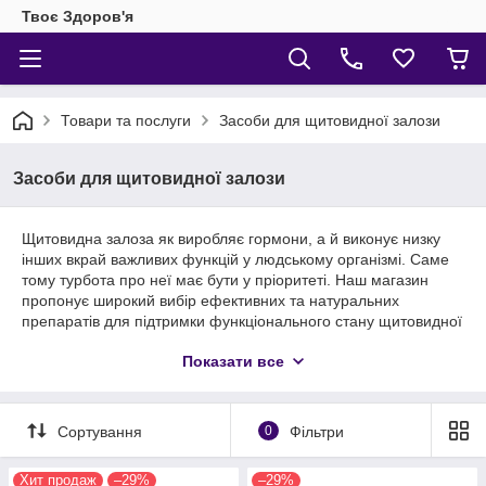
Твоє Здоров'я
Товари та послуги
Засоби для щитовидної залози
Засоби для щитовидної залози
Щитовидна залоза як виробляє гормони, а й виконує низку
інших вкрай важливих функцій у людському організмі. Саме
тому турбота про неї має бути у пріоритеті. Наш магазин
пропонує широкий вибір ефективних та натуральних
препаратів для підтримки функціонального стану щитовидної
залози. Засоби сприяють покращенню синтезу тиреоїдних
Показати все
гормонів та нормалізації розміру органу.
Сортування
0
Фільтри
Хит продаж
–29%
–29%