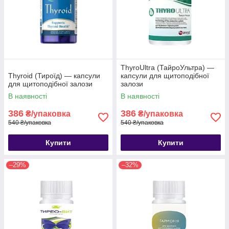
ThyroUltra (ТайроУльтра) —
Thyroid (Тироїд) — капсули
капсули для щитоподібної
для щитоподібної залози
залози
В наявності
В наявності
386
386
₴/упаковка
₴/упаковка
540 ₴/упаковка
540 ₴/упаковка
Купити
Купити
–29%
–32%