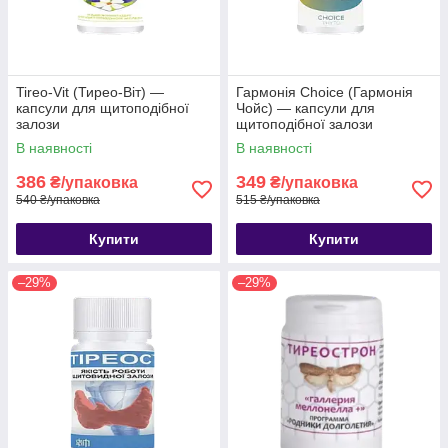
Tireo-Vit (Тирео-Віт) —
Гармонія Choice (Гармонія
капсули для щитоподібної
Чойс) — капсули для
залози
щитоподібної залози
В наявності
В наявності
386
349
₴/упаковка
₴/упаковка
540 ₴/упаковка
515 ₴/упаковка
Купити
Купити
–29%
–29%