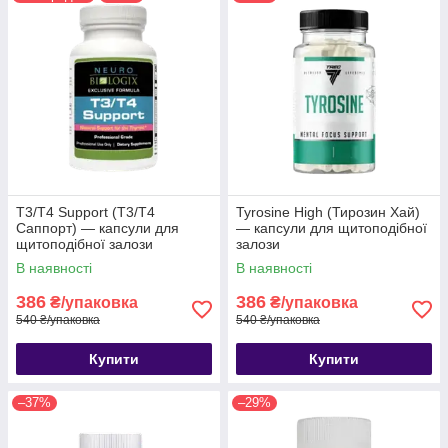
T3/T4 Support (Т3/Т4
Tyrosine High (Тирозин Хай)
Саппорт) — капсули для
— капсули для щитоподібної
щитоподібної залози
залози
В наявності
В наявності
386
386
₴/упаковка
₴/упаковка
540 ₴/упаковка
540 ₴/упаковка
Купити
Купити
–37%
–29%