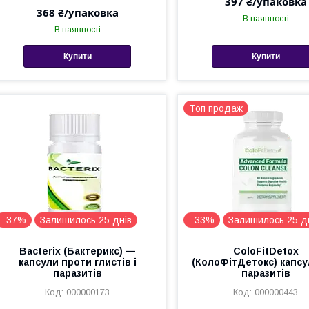
397 ₴/упаковка
368 ₴/упаковка
В наявності
В наявності
Купити
Купити
Топ продаж
–37%
Залишилось 25 днів
–33%
Залишилось 25 д
Bacterix (Бактерикс) —
ColoFitDetox
капсули проти глистів і
(КолоФітДетокс) капсу
паразитів
паразитів
000000173
000000443