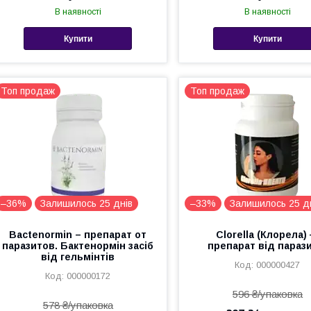
В наявності
В наявності
Купити
Купити
Топ продаж
Топ продаж
–36%
Залишилось 25 днів
–33%
Залишилось 25 д
Bactenormin – препарат от
Clorella (Клорела)
паразитов. Бактенормін засіб
препарат від парази
від гельмінтів
000000427
000000172
596 ₴/упаковка
578 ₴/упаковка