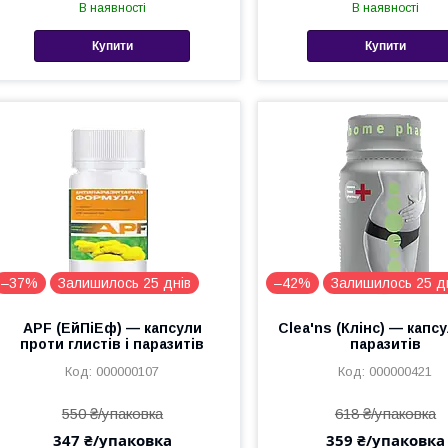
В наявності
В наявності
Купити
Купити
–37%
Залишилось 25 днів
–42%
Залишилось 25 д
APF (ЕйПіЕф) — капсули
Clea'ns (Клінс) — капс
проти глистів і паразитів
паразитів
000000107
000000421
550 ₴/упаковка
618 ₴/упаковка
347 ₴/упаковка
359 ₴/упаковка