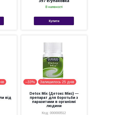
397 ₴/упаковка
В наявності
Купити
нів
–33%
Залишилось 25 днів
Detox Mix (Детокс Мікс) —
ли від
препарат для боротьби з
паразитами в організмі
людини
000000512