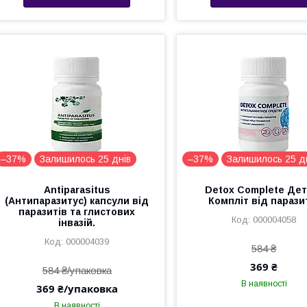
–37%
Залишилось 25 днів
–37%
Залишилось 25 д
Antiparasitus
Detox Complete Дет
(Антипаразитус) капсули від
Компліт від парази
паразитів та глистових
000004058
інвазій.
000004039
584 ₴
369 ₴
584 ₴/упаковка
В наявності
369 ₴/упаковка
В наявності