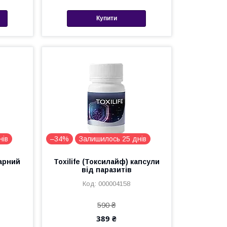
Купити
нів
–34%
Залишилось 25 днів
арний
Toxilife (Токсилайф) капсули
від паразитів
000004158
590 ₴
389 ₴