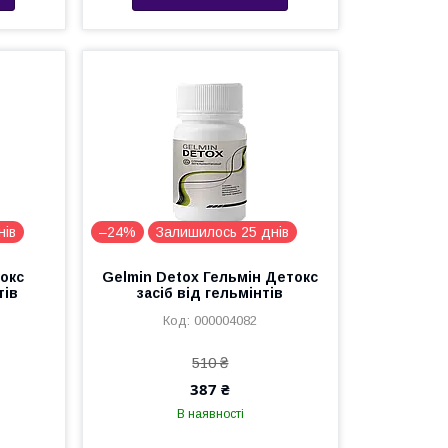
нів
–24%
Залишилось 25 днів
окс
Gelmin Detox Гельмін Детокс
тів
засіб від гельмінтів
000004082
510 ₴
387 ₴
В наявності