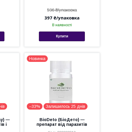
596 ₴/упаковка
397 ₴/упаковка
В наявності
Купити
Новинка
нів
–33%
Залишилось 25 днів
ау) —
BioDeto (БіоДето) —
ів і
препарат від паразитів