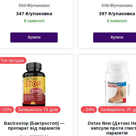
550 ₴/упаковка
596 ₴/упаковка
347 ₴/упаковка
397 ₴/упаковка
В наявності
В наявності
Купити
Купити
Топ продаж
–33%
Залишилось 25 днів
–34%
Залишилось 25 д
Bactrostop (Бактростоп) —
Detox Now (Детокс Н
препарат від паразитів
капсули проти глист
паразитів