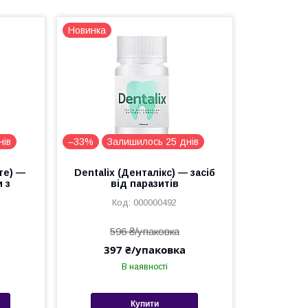
Новинка
нів
–33%
Залишилось 25 днів
те) —
Dentalix (Денталікс) — засіб
 з
від паразитів
000000492
596 ₴/упаковка
397 ₴/упаковка
В наявності
Купити