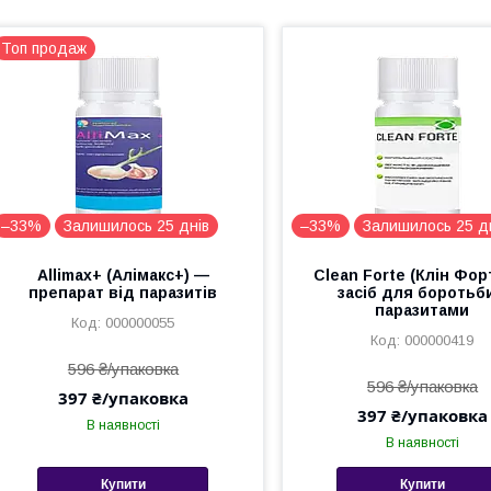
Топ продаж
–33%
Залишилось 25 днів
–33%
Залишилось 25 д
Allimax+ (Алімакс+) —
Clean Forte (Клін Фор
препарат від паразитів
засіб для боротьби
паразитами
000000055
000000419
596 ₴/упаковка
596 ₴/упаковка
397 ₴/упаковка
397 ₴/упаковка
В наявності
В наявності
Купити
Купити