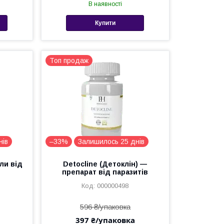
В наявності
Купити
Топ продаж
нів
–33%
Залишилось 25 днів
ули від
Detocline (Детоклін) —
препарат від паразитів
000000498
596 ₴/упаковка
397 ₴/упаковка