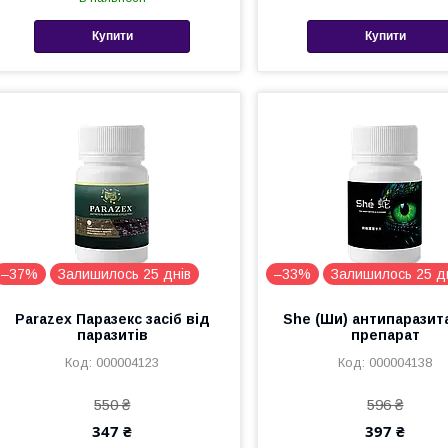
Купити
Купити
–37%
Залишилось 25 днів
–33%
Залишилось 25 д
Parazex Паразекс засіб від
She (Ши) антипаразит
паразитів
препарат
000004123
000004138
550 ₴
596 ₴
347 ₴
397 ₴