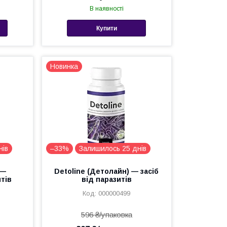
В наявності
Купити
Новинка
нів
–33%
Залишилось 25 днів
 —
Detoline (Детолайн) — засіб
тів
від паразитів
000000499
596 ₴/упаковка