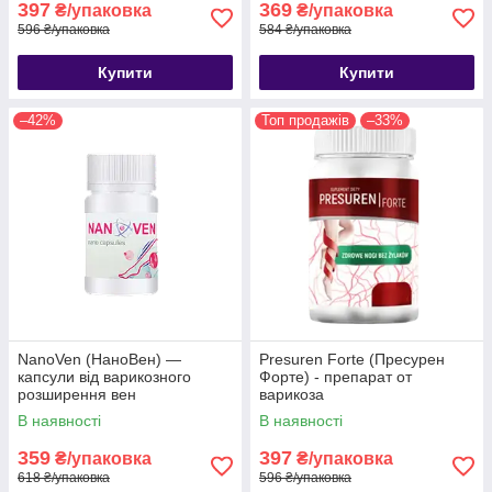
397
369
₴/упаковка
₴/упаковка
596 ₴/упаковка
584 ₴/упаковка
Купити
Купити
–42%
Топ продажів
–33%
NanoVen (НаноВен) —
Presuren Forte (Пресурен
капсули від варикозного
Форте) - препарат от
розширення вен
варикоза
В наявності
В наявності
359
397
₴/упаковка
₴/упаковка
618 ₴/упаковка
596 ₴/упаковка