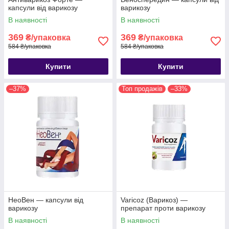
капсули від варикозу
варикозу
В наявності
В наявності
369
369
₴/упаковка
₴/упаковка
584 ₴/упаковка
584 ₴/упаковка
Купити
Купити
–37%
Топ продажів
–33%
НеоВен — капсули від
Varicoz (Варикоз) —
варикозу
препарат проти варикозу
В наявності
В наявності