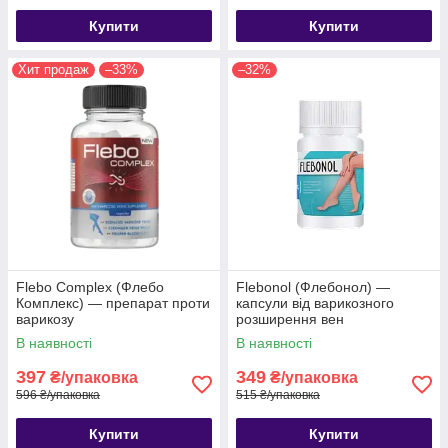
Купити
Купити
Хит продаж
–33%
–32%
Flebo Complex (Флебо
Flebonol (Флебонол) —
Комплекс) — препарат проти
капсули від варикозного
варикозу
розширення вен
В наявності
В наявності
397
349
₴/упаковка
₴/упаковка
596 ₴/упаковка
515 ₴/упаковка
Купити
Купити