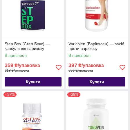
Step Box (Степ Бокс) —
Varicolen (Варіколен) — засіб
капсули від варикозу
проти варикозу
В наявності
В наявності
359
397
₴/упаковка
₴/упаковка
618 ₴/упаковка
596 ₴/упаковка
Купити
Купити
–37%
–29%