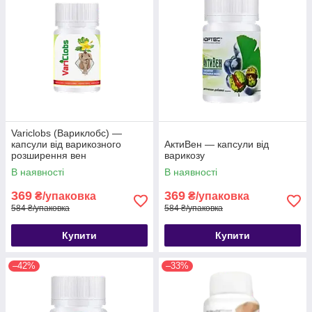
Variclobs (Вариклобс) —
капсули від варикозного
АктиВен — капсули від
розширення вен
варикозу
В наявності
В наявності
369
369
₴/упаковка
₴/упаковка
584 ₴/упаковка
584 ₴/упаковка
Купити
Купити
–42%
–33%