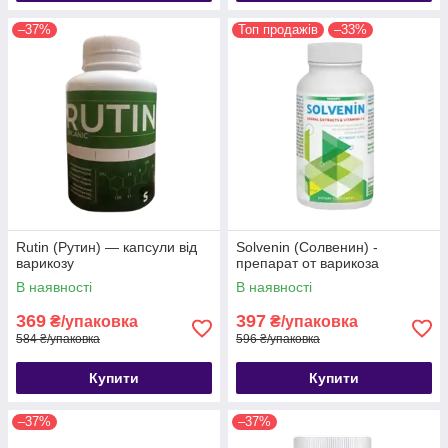
–37%
Топ продажів
–33%
Rutin (Рутин) — капсули від
Solvenin (Солвенин) -
варикозу
препарат от варикоза
В наявності
В наявності
369
397
₴/упаковка
₴/упаковка
584 ₴/упаковка
596 ₴/упаковка
Купити
Купити
–37%
–37%