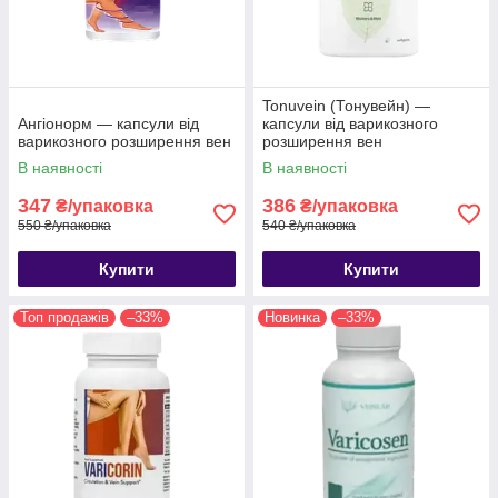
Tonuvein (Тонувейн) —
Ангіонорм — капсули від
капсули від варикозного
варикозного розширення вен
розширення вен
В наявності
В наявності
347
386
₴/упаковка
₴/упаковка
550 ₴/упаковка
540 ₴/упаковка
Купити
Купити
Топ продажів
–33%
Новинка
–33%