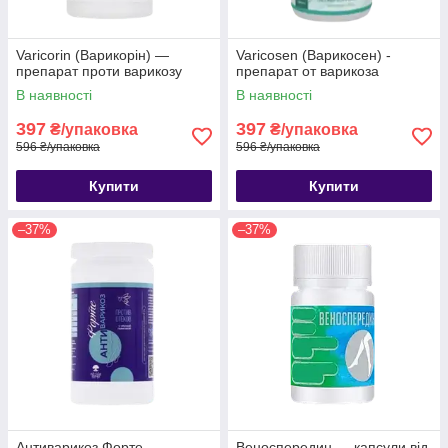
Varicorin (Варикорін) —
Varicosen (Варикосен) -
препарат проти варикозу
препарат от варикоза
В наявності
В наявності
397
397
₴/упаковка
₴/упаковка
596 ₴/упаковка
596 ₴/упаковка
Купити
Купити
–37%
–37%
Антиварикоз Форте —
Веноспередин — капсули від