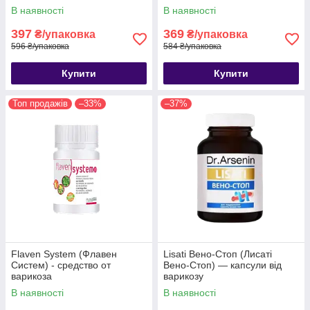
В наявності
В наявності
397
369
₴/упаковка
₴/упаковка
596 ₴/упаковка
584 ₴/упаковка
Купити
Купити
Топ продажів
–33%
–37%
Flaven System (Флавен
Lisati Вено-Стоп (Лисаті
Систем) - средство от
Вено-Стоп) — капсули від
варикоза
варикозу
В наявності
В наявності