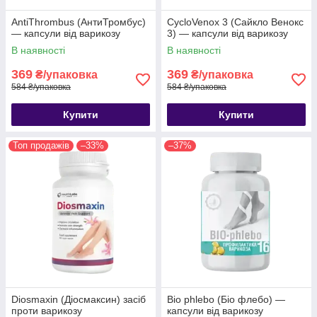
AntiThrombus (АнтиТромбус)
CycloVenox 3 (Сайкло Венокс
— капсули від варикозу
3) — капсули від варикозу
В наявності
В наявності
369
369
₴/упаковка
₴/упаковка
584 ₴/упаковка
584 ₴/упаковка
Купити
Купити
Топ продажів
–33%
–37%
Diosmaxin (Діосмаксин) засіб
Bio phlebo (Біо флебо) —
проти варикозу
капсули від варикозу