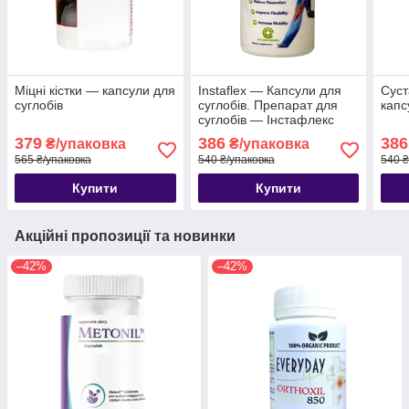
Міцні кістки — капсули для
Instaflex — Капсули для
Суст
суглобів
суглобів. Препарат для
капс
суглобів — Інстафлекс
379
386
386
₴/упаковка
₴/упаковка
565 ₴/упаковка
540 ₴/упаковка
540 ₴
Купити
Купити
Акційні пропозиції та новинки
–42%
–42%