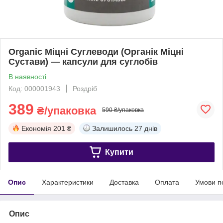
Organic Міцні Суглеводи (Органік Міцні
Сустави) — капсули для суглобів
В наявності
Код: 000001943
Роздріб
389
₴/упаковка
590 ₴/упаковка
Економія
201 ₴
Залишилось
27 днів
Купити
Опис
Характеристики
Доставка
Оплата
Умови п
Опис