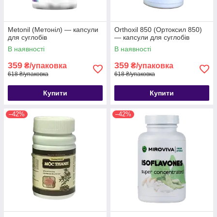
Metonil (Метоніл) — капсули
Orthoxil 850 (Ортоксил 850)
для суглобів
— капсули для суглобів
В наявності
В наявності
359
359
₴/упаковка
₴/упаковка
618 ₴/упаковка
618 ₴/упаковка
Купити
Купити
–42%
–42%