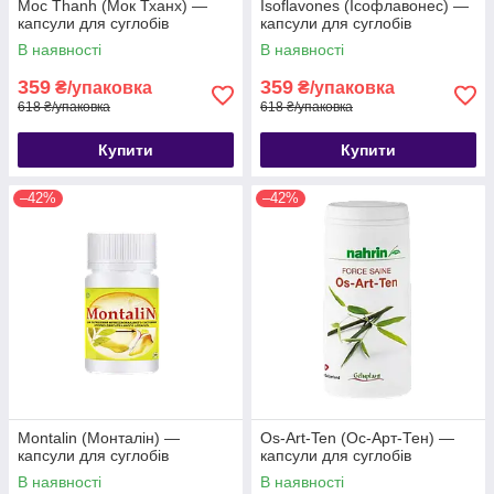
Moc Thanh (Мок Тханх) —
Isoflavones (Ісофлавонес) —
капсули для суглобів
капсули для суглобів
В наявності
В наявності
359
359
₴/упаковка
₴/упаковка
618 ₴/упаковка
618 ₴/упаковка
Купити
Купити
–42%
–42%
Montalin (Монталін) —
Os-Art-Ten (Ос-Арт-Тен) —
капсули для суглобів
капсули для суглобів
В наявності
В наявності