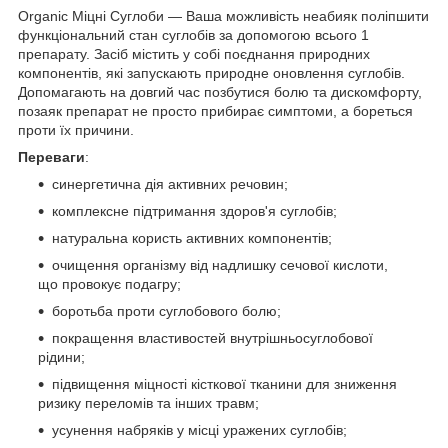
Organic Міцні Суглоби — Ваша можливість неабияк поліпшити
функціональний стан суглобів за допомогою всього 1
препарату. Засіб містить у собі поєднання природних
компонентів, які запускають природне оновлення суглобів.
Допомагають на довгий час позбутися болю та дискомфорту,
позаяк препарат не просто прибирає симптоми, а бореться
проти їх причини.
Переваги
:
синергетична дія активних речовин;
комплексне підтримання здоров'я суглобів;
натуральна користь активних компонентів;
очищення організму від надлишку сечової кислоти,
що провокує подагру;
боротьба проти суглобового болю;
покращення властивостей внутрішньосуглобової
рідини;
підвищення міцності кісткової тканини для зниження
ризику переломів та інших травм;
усунення набряків у місці уражених суглобів;