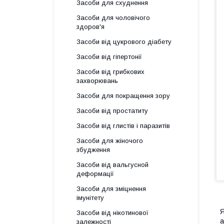
Засоби для схуднення
Засоби для чоловічого
здоров'я
Засоби від цукрового діабету
Засоби від гіпертонії
Засоби від грибкових
захворювань
Засоби для покращення зору
Засоби від простатиту
Засоби від глистів і паразитів
Засоби для жіночого
збудження
Засоби від вальгусной
деформації
Засоби для зміцнення
імунітету
Я
Засоби від нікотинової
а
залежності