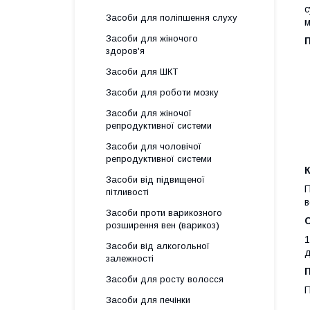
с
Засоби для поліпшення слуху
м
Засоби для жіночого
здоров'я
Засоби для ШКТ
Засоби для роботи мозку
Засоби для жіночої
репродуктивної системи
Засоби для чоловічої
репродуктивної системи
К
Засоби від підвищеної
П
пітливості
в
Засоби проти варикозного
розширення вен (варикоз)
1
Засоби від алкогольної
д
залежності
Засоби для росту волосся
П
Засоби для печінки