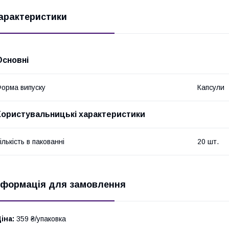
арактеристики
Основні
орма випуску
Капсули
Користувальницькі характеристики
ількість в пакованні
20 шт.
нформація для замовлення
іна:
359 ₴/упаковка