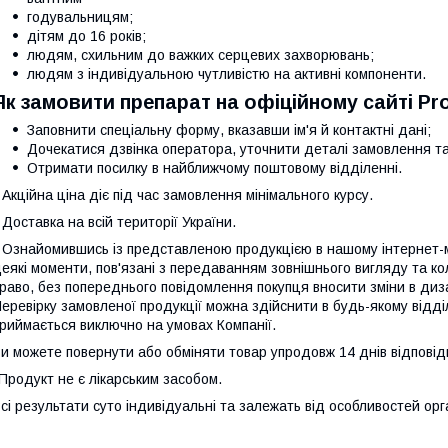
годувальницям;
дітям до 16 років;
людям, схильним до важких серцевих захворювань;
людям з індивідуальною чутливістю на активні компоненти.
Як замовити препарат на офіційному сайті Pr
Заповнити спеціальну форму, вказавши ім'я й контактні дані;
Дочекатися дзвінка оператора, уточнити деталі замовлення та
Отримати посилку в найближчому поштовому відділенні.
 Акційна ціна діє під час замовлення мінімального курсу.
 Доставка на всій території України.
 Ознайомившись із представленою продукцією в нашому інтернет-ма
еякі моменти, пов'язані з передаванням зовнішнього вигляду та к
раво, без попереднього повідомлення покупця вносити зміни в диза
еревірку замовленої продукції можна здійснити в будь-якому відд
риймається виключно на умовах Компанії.
и можете повернути або обміняти товар упродовж 14 днів відповід
Продукт не є лікарським засобом.
сі результати суто індивідуальні та залежать від особливостей орг