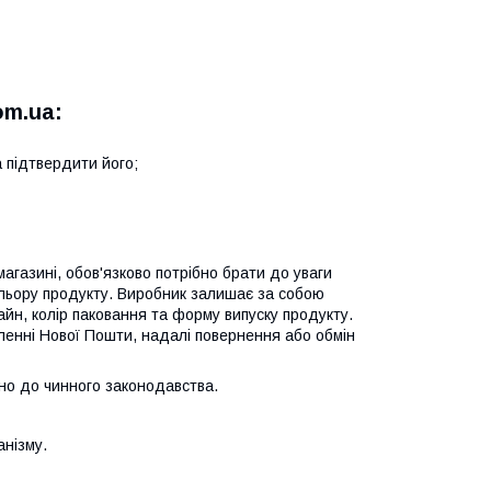
om.ua:
 підтвердити його;
газині, обов'язково потрібно брати до уваги
ольору продукту. Виробник залишає за собою
йн, колір паковання та форму випуску продукту.
іленні Нової Пошти, надалі повернення або обмін
но до чинного законодавства.
анізму.