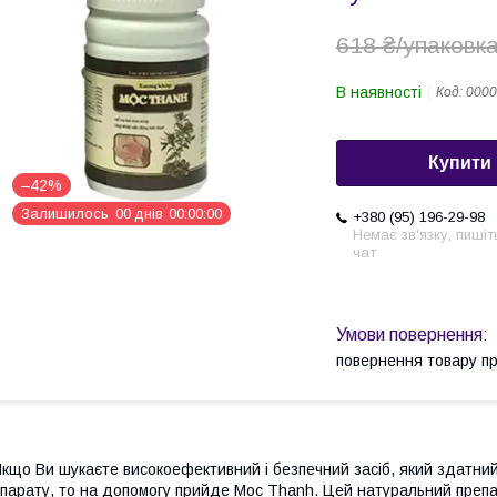
618 ₴/упаковк
В наявності
Код:
0000
Купити
–42%
Залишилось
0
0
днів
0
0
0
0
0
0
+380 (95) 196-29-98
Немає зв'язку, пишіт
чат
повернення товару п
кщо Ви шукаєте високоефективний і безпечний засіб, який здатний 
парату, то на допомогу прийде Moc Thanh. Цей натуральний преп