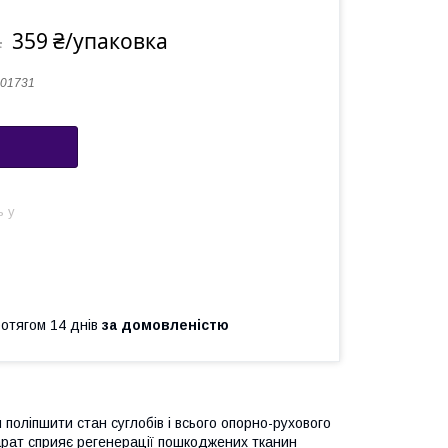
359 ₴/упаковка
а
01731
ь у
ротягом 14 днів
за домовленістю
поліпшити стан суглобів і всього опорно-рухового
арат сприяє регенерації пошкоджених тканин