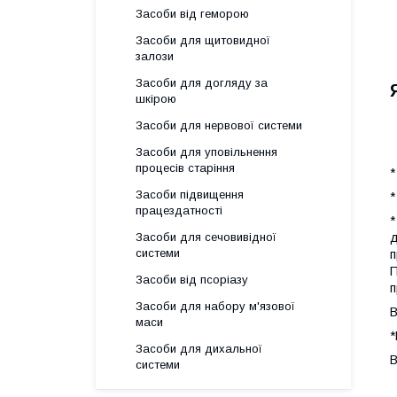
Засоби від геморою
Засоби для щитовидної
залози
Засоби для догляду за
шкірою
Засоби для нервової системи
Засоби для уповільнення
процесів старіння
*
Засоби підвищення
*
працездатності
*
д
Засоби для сечовивідної
системи
п
П
Засоби від псоріазу
п
Засоби для набору м'язової
В
маси
*
Засоби для дихальної
В
системи