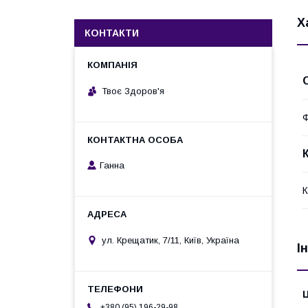
Х
КОНТАКТИ
Твоє Здоров'я
Ф
Ганна
К
ул. Крещатик, 7/11, Київ, Україна
І
Ц
+380 (95) 196-29-98