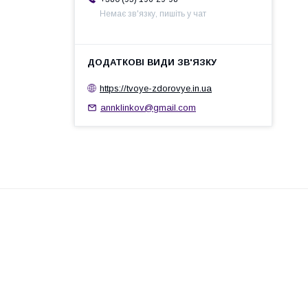
Немає зв'язку, пишіть у чат
https://tvoye-zdorovye.in.ua
annklinkov@gmail.com