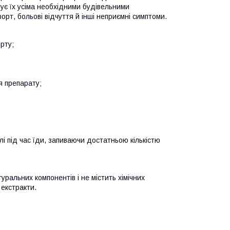
ує їх усіма необхідними будівельними
рт, больові відчуття й інші неприємні симптоми.
рту;
я препарату;
і під час їди, запиваючи достатньою кількістю
ральних компонентів і не містить хімічних
екстракти.