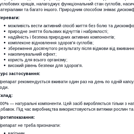
углобових хрящів, налагоджує функціональний стан суглобів, насич
атеріалами та багато іншого. Природним способом знімає дискомфо
Переваги:
можливість вести активний спосіб життя без болю та дискомфо
природне зняття больових відчуттів і набряклості;
надійність і безпека природних активних компонентів;
комплексне відновлення здоров'я суглобів;
збереження досягнутого результату після відмови від вживанн
накопичувальний ефект;
користь для всього організму;
високий рівень безпеки для здоров'я.
урс застосування:
репарат рекомендується вживати один раз на день по одній капсул
оди.
Склад:
00% — натуральні компоненти. Цей засіб виробляється тільки з нату
обавок. Під час виробництва використовуються витяжки рослин та 
Протипоказання:
репарат не треба призначати:
вагітним