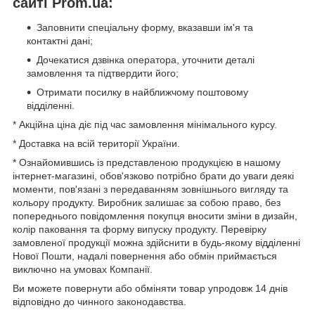
сайті Prom.ua:
Заповнити спеціальну форму, вказавши ім'я та
контактні дані;
Дочекатися дзвінка оператора, уточнити деталі
замовлення та підтвердити його;
Отримати посилку в найближчому поштовому
відділенні.
* Акційна ціна діє під час замовлення мінімального курсу.
* Доставка на всій території України.
* Ознайомившись із представленою продукцією в нашому
інтернет-магазині, обов'язково потрібно брати до уваги деякі
моменти, пов'язані з передаванням зовнішнього вигляду та
кольору продукту. Виробник залишає за собою право, без
попереднього повідомлення покупця вносити зміни в дизайн,
колір паковання та форму випуску продукту. Перевірку
замовленої продукції можна здійснити в будь-якому відділенні
Нової Пошти, надалі повернення або обмін приймається
виключно на умовах Компанії.
Ви можете повернути або обміняти товар упродовж 14 днів
відповідно до чинного законодавства.