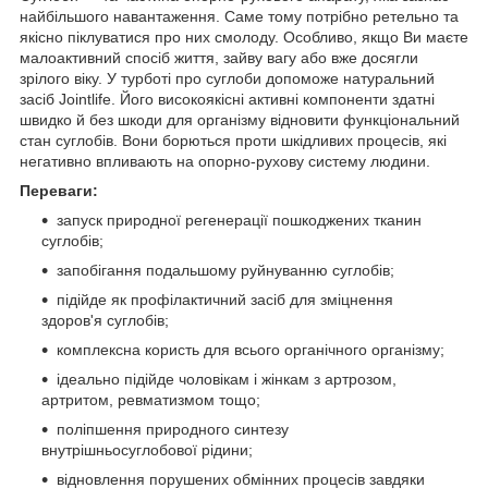
найбільшого навантаження. Саме тому потрібно ретельно та
якісно піклуватися про них смолоду. Особливо, якщо Ви маєте
малоактивний спосіб життя, зайву вагу або вже досягли
зрілого віку. У турботі про суглоби допоможе натуральний
засіб Jointlife. Його високоякісні активні компоненти здатні
швидко й без шкоди для організму відновити функціональний
стан суглобів. Вони борються проти шкідливих процесів, які
негативно впливають на опорно-рухову систему людини.
Переваги:
запуск природної регенерації пошкоджених тканин
суглобів;
запобігання подальшому руйнуванню суглобів;
підійде як профілактичний засіб для зміцнення
здоров'я суглобів;
комплексна користь для всього органічного організму;
ідеально підійде чоловікам і жінкам з артрозом,
артритом, ревматизмом тощо;
поліпшення природного синтезу
внутрішньосуглобової рідини;
відновлення порушених обмінних процесів завдяки