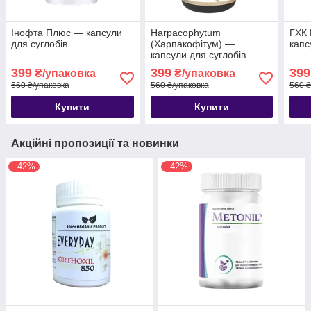
Інофта Плюс — капсули
Harpacophytum
ГХК 
для суглобів
(Харпакофітум) —
капс
капсули для суглобів
399
399
399
₴/упаковка
₴/упаковка
560 ₴/упаковка
560 ₴/упаковка
560 ₴
Купити
Купити
Акційні пропозиції та новинки
–42%
–42%