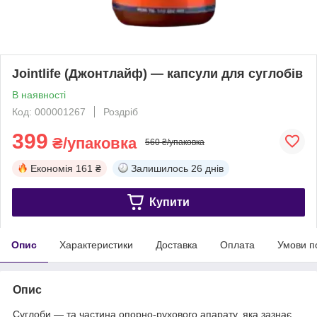
Jointlife (Джонтлайф) — капсули для суглобів
В наявності
Код: 000001267
Роздріб
399
₴/упаковка
560 ₴/упаковка
Економія
161 ₴
Залишилось
26 днів
Купити
Опис
Характеристики
Доставка
Оплата
Умови п
Опис
Суглоби — та частина опорно-рухового апарату, яка зазнає