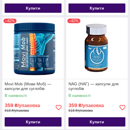
Купити
Купити
–42%
–42%
Movi Mob (Мови Моб) —
NAG (НАГ) — капсули для
капсули для суглобів
суглобів
В наявності
В наявності
359
359
₴/упаковка
₴/упаковка
618 ₴/упаковка
618 ₴/упаковка
Купити
Купити