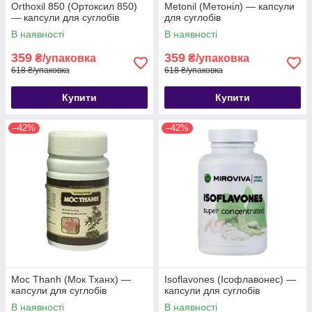
Orthoxil 850 (Ортоксил 850)
Metonil (Метоніл) — капсули
— капсули для суглобів
для суглобів
В наявності
В наявності
359
359
₴/упаковка
₴/упаковка
618 ₴/упаковка
618 ₴/упаковка
Купити
Купити
–42%
–42%
Moc Thanh (Мок Тханх) —
Isoflavones (Ісофлавонес) —
капсули для суглобів
капсули для суглобів
В наявності
В наявності