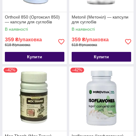
Orthoxil 850 (Ортоксил 850)
Metonil (Метоніл) — капсули
— капсули для суглобів
для суглобів
В наявності
В наявності
359
359
₴/упаковка
₴/упаковка
618 ₴/упаковка
618 ₴/упаковка
Купити
Купити
–42%
–42%