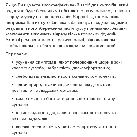
Якщо Ви шукаєте високоефективний засіб для суглобів, який
водночас буде безпечним і абсолютно натуральним, то варто
звернути увагу на препарат Joint Support. Це комплексна
підтримка Ваших суглобів, яка забезпечує швидкий видимий
результат і його збереження після курсу приймання. Активні
компоненти виконують відразу кілька корисних функцій.
Активні речовини мають протизапальні, відновлювальні,
знеболювальні та багато інших корисних властивостей.
Переваги:
усунення симптомів, як-от почервоніння шкіри в зоні
хворого суглоба, набряклість, дискомфорт тощо;
знеболювальні властивості активних компонентів;
тільки природні активні речовини, які діють суто
позитивно на людський організм;
комплексне та багатостороннє поліпшення стану
суглобів;
антиоксидантна дія, захист від окисного стресу та
вільних радикалів;
висока ефективність у разі остеоартрозу колінного
суглоба;