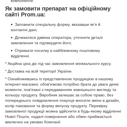
компоненти.
Як замовити препарат на офіційному
сайті Prom.ua:
Заповнити спеціальну форму, вказавши ім'я й
контактні дані;
Дочекатися дзвінка оператора, уточнити деталі
замовлення та підтвердити його;
Отримати посилку в найближчому поштовому
відділенні.
* Акційна ціна діє під час замовлення мінімального курсу.
* Доставка на всій території України.
* Ознайомившись із представленою продукцією в нашому
інтернет-магазині, обов'язково потрібно брати до уваги деякі
моменти, пов'язані з передаванням зовнішнього вигляду та
кольору продукту. Виробник залишає за собою право, без
попереднього повідомлення покупця вносити зміни в дизайн,
колір паковання та форму випуску продукту. Перевірку
замовленої продукції можна здійснити в будь-якому відділенні
Нової Пошти, надалі повернення або обмін приймається
виключно на умовах Компанії.