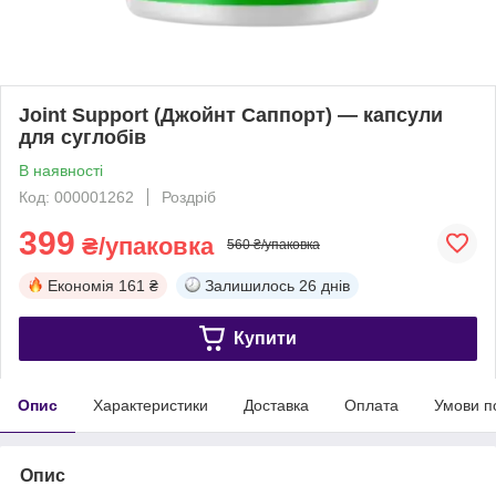
Joint Support (Джойнт Саппорт) — капсули
для суглобів
В наявності
Код: 000001262
Роздріб
399
₴/упаковка
560 ₴/упаковка
Економія
161 ₴
Залишилось
26 днів
Купити
Опис
Характеристики
Доставка
Оплата
Умови п
Опис