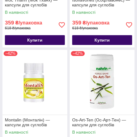
Moc Thanh (Мок Тханх) —
Isoflavones (Ісофлавонес) —
капсули для суглобів
капсули для суглобів
В наявності
В наявності
359
359
₴/упаковка
₴/упаковка
618 ₴/упаковка
618 ₴/упаковка
Купити
Купити
–42%
–42%
Montalin (Монталін) —
Os-Art-Ten (Ос-Арт-Тен) —
капсули для суглобів
капсули для суглобів
В наявності
В наявності