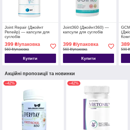
Joint Repair (Джойнт
Joint360 (Джойнт360) —
GCM 
Репейр) — капсули для
капсули для суглобів
(Джі
суглобів
Комп
сугл
399
399
389
₴/упаковка
₴/упаковка
560 ₴/упаковка
560 ₴/упаковка
590 ₴
Купити
Купити
Акційні пропозиції та новинки
–42%
–42%