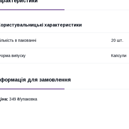
арактеристики
Користувальницькі характеристики
ількість в пакованні
20 шт.
орма випуску
Капсули
нформація для замовлення
іна:
349 ₴/упаковка