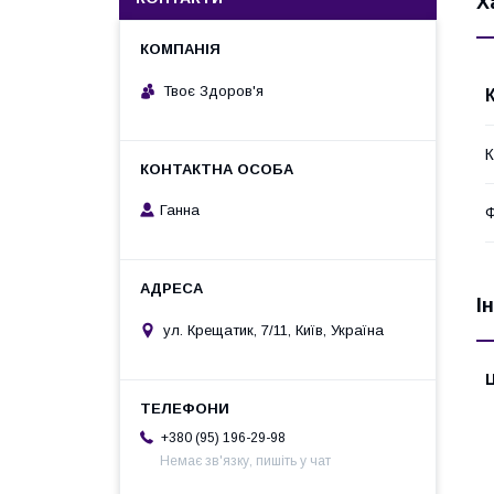
Х
Твоє Здоров'я
К
Ганна
Ф
І
ул. Крещатик, 7/11, Київ, Україна
Ц
+380 (95) 196-29-98
Немає зв'язку, пишіть у чат