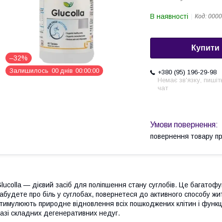
В наявності
Код:
0000
Купити
–32%
Залишилось
0
0
днів
0
0
0
0
0
0
+380 (95) 196-29-98
Немає зв'язку, пишіт
чат
повернення товару п
lucolla — дієвий засіб для поліпшення стану суглобів. Це багатоф
абудете про біль у суглобах, повернетеся до активного способу жи
тимулюють природне відновлення всіх пошкоджених клітин і функці
азі складних дегенеративних недуг.