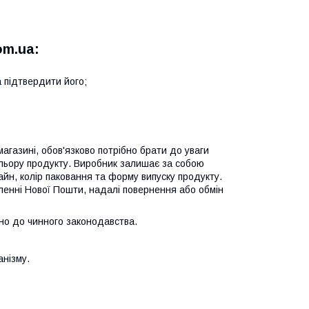
om.ua:
 підтвердити його;
газині, обов'язково потрібно брати до уваги
ольору продукту. Виробник залишає за собою
йн, колір паковання та форму випуску продукту.
іленні Нової Пошти, надалі повернення або обмін
но до чинного законодавства.
анізму.