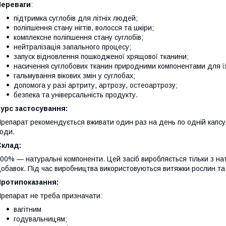
Переваги
:
підтримка суглобів для літніх людей;
поліпшення стану нігтів, волосся та шкіри;
комплексне поліпшення стану суглобів;
нейтралізація запального процесу;
запуск відновлення пошкодженої хрящової тканини;
насичення суглобових тканин природними компонентами для ї
гальмування вікових змін у суглобах;
допомога у разі артриту, артрозу, остеоартрозу;
безпека та універсальність продукту.
урс застосування:
репарат рекомендується вживати один раз на день по одній капсул
оди.
Склад:
00% — натуральні компоненти. Цей засіб виробляється тільки з нату
обавок. Під час виробництва використовуються витяжки рослин та 
Протипоказання:
репарат не треба призначати:
вагітним
годувальницям;