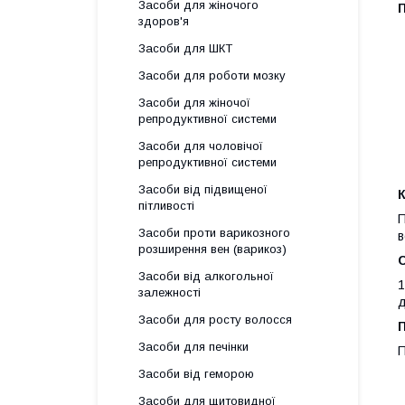
Засоби для жіночого
здоров'я
Засоби для ШКТ
Засоби для роботи мозку
Засоби для жіночої
репродуктивної системи
Засоби для чоловічої
репродуктивної системи
Засоби від підвищеної
К
пітливості
П
Засоби проти варикозного
в
розширення вен (варикоз)
Засоби від алкогольної
1
залежності
д
Засоби для росту волосся
Засоби для печінки
П
Засоби від геморою
Засоби для щитовидної