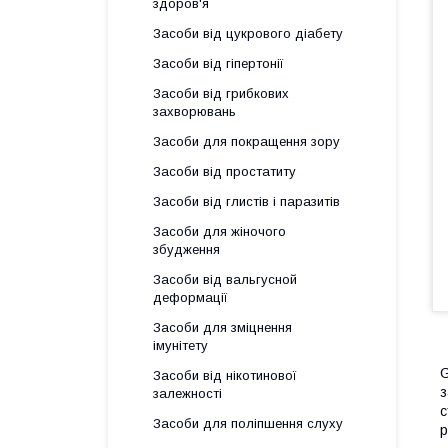
здоров'я
Засоби від цукрового діабету
Засоби від гіпертонії
Засоби від грибкових
захворювань
Засоби для покращення зору
Засоби від простатиту
Засоби від глистів і паразитів
Засоби для жіночого
збудження
Засоби від вальгусной
деформації
Засоби для зміцнення
імунітету
G
Засоби від нікотинової
з
залежності
с
Засоби для поліпшення слуху
р