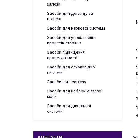
залози
Засоби для догляду за
шкірою
Засоби для нервової системи
Засоби для уповільнення
процесів старіння
*
Засоби підвищення
працездатності
*
*
Засоби для сечовивідної
системи
д
п
Засоби від псоріазу
П
п
Засоби для набору м'язової
маси
В
Засоби для дихальної
*
системи
В
КОНТАКТИ