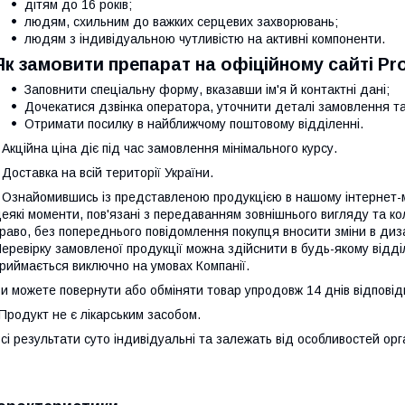
дітям до 16 років;
людям, схильним до важких серцевих захворювань;
людям з індивідуальною чутливістю на активні компоненти.
Як замовити препарат на офіційному сайті Pr
Заповнити спеціальну форму, вказавши ім'я й контактні дані;
Дочекатися дзвінка оператора, уточнити деталі замовлення та
Отримати посилку в найближчому поштовому відділенні.
 Акційна ціна діє під час замовлення мінімального курсу.
 Доставка на всій території України.
 Ознайомившись із представленою продукцією в нашому інтернет-ма
еякі моменти, пов'язані з передаванням зовнішнього вигляду та к
раво, без попереднього повідомлення покупця вносити зміни в диза
еревірку замовленої продукції можна здійснити в будь-якому відд
риймається виключно на умовах Компанії.
и можете повернути або обміняти товар упродовж 14 днів відповід
Продукт не є лікарським засобом.
сі результати суто індивідуальні та залежать від особливостей орг