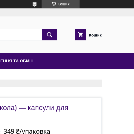
Кошик
Кошик
ЕННЯ ТА ОБМІН
юкола) — капсули для
349 ₴/упаковка
а