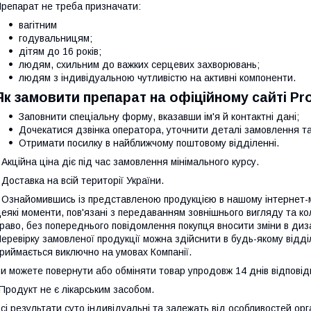
репарат не треба призначати:
вагітним
годувальницям;
дітям до 16 років;
людям, схильним до важких серцевих захворювань;
людям з індивідуальною чутливістю на активні компоненти.
Як замовити препарат на офіційному сайті Pr
Заповнити спеціальну форму, вказавши ім'я й контактні дані;
Дочекатися дзвінка оператора, уточнити деталі замовлення та
Отримати посилку в найближчому поштовому відділенні.
 Акційна ціна діє під час замовлення мінімального курсу.
 Доставка на всій території України.
 Ознайомившись із представленою продукцією в нашому інтернет-ма
еякі моменти, пов'язані з передаванням зовнішнього вигляду та к
раво, без попереднього повідомлення покупця вносити зміни в диза
еревірку замовленої продукції можна здійснити в будь-якому відд
риймається виключно на умовах Компанії.
и можете повернути або обміняти товар упродовж 14 днів відповід
Продукт не є лікарським засобом.
сі результати суто індивідуальні та залежать від особливостей орг