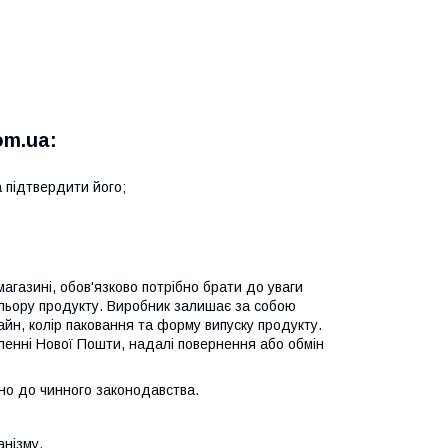
om.ua:
 підтвердити його;
газині, обов'язково потрібно брати до уваги
ольору продукту. Виробник залишає за собою
йн, колір паковання та форму випуску продукту.
іленні Нової Пошти, надалі повернення або обмін
но до чинного законодавства.
анізму.