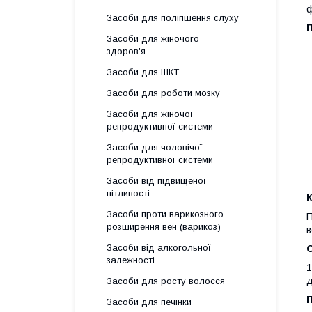
ф
Засоби для поліпшення слуху
Засоби для жіночого
здоров'я
Засоби для ШКТ
Засоби для роботи мозку
Засоби для жіночої
репродуктивної системи
Засоби для чоловічої
репродуктивної системи
Засоби від підвищеної
пітливості
К
Засоби проти варикозного
П
розширення вен (варикоз)
в
Засоби від алкогольної
залежності
1
д
Засоби для росту волосся
Засоби для печінки