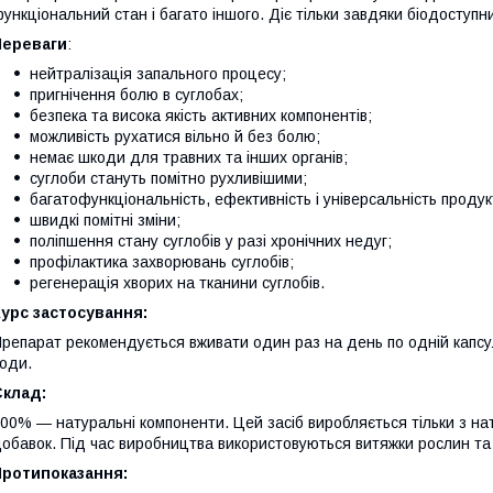
ункціональний стан і багато іншого. Діє тільки завдяки біодоступ
Переваги
:
нейтралізація запального процесу;
пригнічення болю в суглобах;
безпека та висока якість активних компонентів;
можливість рухатися вільно й без болю;
немає шкоди для травних та інших органів;
суглоби стануть помітно рухливішими;
багатофункціональність, ефективність і універсальність продук
швидкі помітні зміни;
поліпшення стану суглобів у разі хронічних недуг;
профілактика захворювань суглобів;
регенерація хворих на тканини суглобів.
урс застосування:
репарат рекомендується вживати один раз на день по одній капсул
оди.
Склад:
00% — натуральні компоненти. Цей засіб виробляється тільки з нату
обавок. Під час виробництва використовуються витяжки рослин та 
Протипоказання: