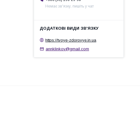
Немає зв'язку, пишіть у чат
https://tvoye-zdorovye.in.ua
annklinkov@gmail.com