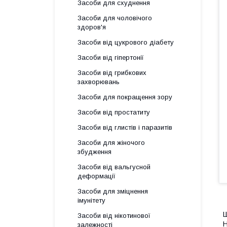
Засоби для схуднення
Засоби для чоловічого
здоров'я
Засоби від цукрового діабету
Засоби від гіпертонії
Засоби від грибкових
захворювань
Засоби для покращення зору
Засоби від простатиту
Засоби від глистів і паразитів
Засоби для жіночого
збудження
Засоби від вальгусной
деформації
Засоби для зміцнення
імунітету
Ш
Засоби від нікотинової
Н
залежності