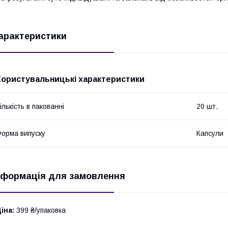
арактеристики
Користувальницькі характеристики
ількість в пакованні
20 шт.
орма випуску
Капсули
нформація для замовлення
іна:
399 ₴/упаковка