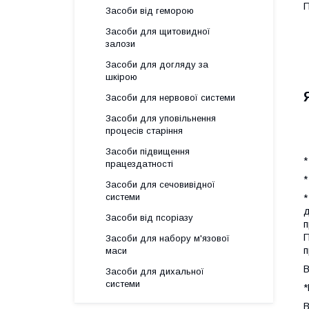
П
Засоби від геморою
Засоби для щитовидної
залози
Засоби для догляду за
шкірою
Засоби для нервової системи
Засоби для уповільнення
процесів старіння
Засоби підвищення
*
працездатності
*
Засоби для сечовивідної
системи
*
д
Засоби від псоріазу
п
П
Засоби для набору м'язової
п
маси
В
Засоби для дихальної
системи
*
В