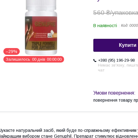
560 ₴/упаковк
В наявності
Код:
0000
Купити
–29%
Залишилось
0
0
днів
0
0
0
0
0
0
+380 (95) 196-29-98
Немає зв'язку, пишіт
чат
повернення товару п
укаєте натуральний засіб, який буде по-справжньому ефективним у
айкращим вибором стане Genuphil. Препарат стимулює відновленн