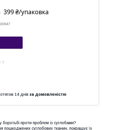
399 ₴/упаковка
а
00947
ь у
ротягом 14 днів
за домовленістю
 боротьбі проти проблем із суглобами?
я пошкоджених суглобових тканин, покращує їх