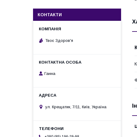
КОНТАКТИ
Х
Твоє Здоров'я
К
Ганна
Ф
І
ул. Крещатик, 7/11, Київ, Україна
Ц
+380 (95) 196-29-98