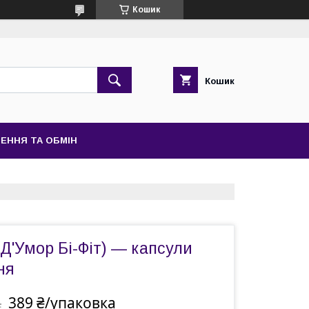
Кошик
Кошик
ЕННЯ ТА ОБМІН
 (Д'Умор Бі-Фіт) — капсули
ня
389 ₴/упаковка
а