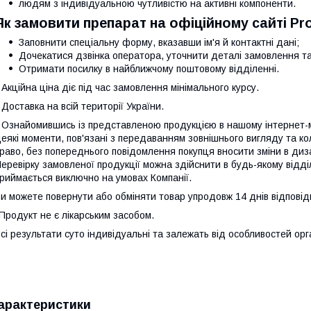
людям з індивідуальною чутливістю на активні компоненти.
Як замовити препарат на офіційному сайті Pr
Заповнити спеціальну форму, вказавши ім'я й контактні дані;
Дочекатися дзвінка оператора, уточнити деталі замовлення та
Отримати посилку в найближчому поштовому відділенні.
 Акційна ціна діє під час замовлення мінімального курсу.
 Доставка на всій території України.
 Ознайомившись із представленою продукцією в нашому інтернет-ма
еякі моменти, пов'язані з передаванням зовнішнього вигляду та к
раво, без попереднього повідомлення покупця вносити зміни в диза
еревірку замовленої продукції можна здійснити в будь-якому відд
риймається виключно на умовах Компанії.
и можете повернути або обміняти товар упродовж 14 днів відповід
Продукт не є лікарським засобом.
сі результати суто індивідуальні та залежать від особливостей орг
арактеристики