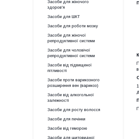
Засоби для жіночого
здоров'я
Засоби для ШКТ
Засоби для роботи мозку
Засоби для жіночої
репродуктивної системи
Засоби для чоловічої
К
репродуктивної системи
П
Засоби від підвищеної
в
пітливості
Засоби проти варикозного
розширення вен (варикоз)
1
д
Засоби від алкогольної
залежності
П
Засоби для росту волосся
Засоби для печінки
Засоби від геморою
Засоби для щитовидної