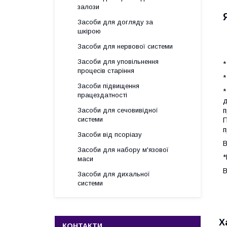
залози
Засоби для догляду за
шкірою
Засоби для нервової системи
Засоби для уповільнення
*
процесів старіння
*
Засоби підвищення
*
працездатності
д
п
Засоби для сечовивідної
системи
П
п
Засоби від псоріазу
В
Засоби для набору м'язової
*
маси
В
Засоби для дихальної
системи
Х
КОНТАКТИ