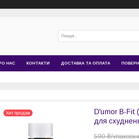
РО НАС
КОНТАКТИ
ДОСТАВКА ТА ОПЛАТА
ПОВЕРН
D'umor B-Fit
Хит продаж
для схуднен
590 ₴/упаковк