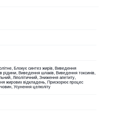
літне, Блокує синтез жирів, Виведення
в рідини, Виведення шлаків, Виведення токсинів,
льний, Ліполітичний, Зниження апетиту,
ня жирових відкладень, Прискорює процес
ечовин, Усунення целюліту