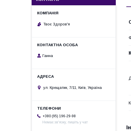
Твоє Здоров'я
Ф
Ганна
Д
ул. Крещатик, 7/11, Київ, Україна
К
+380 (95) 196-29-98
Немає зв'язку, пишіть у чат
І