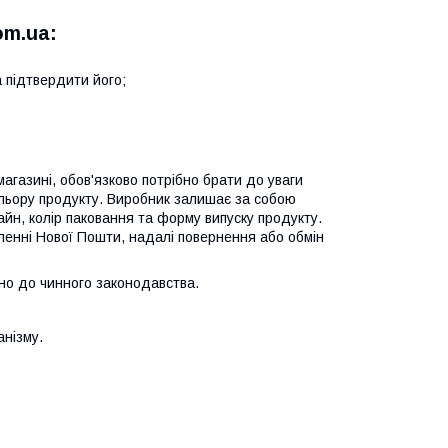
om.ua:
 підтвердити його;
газині, обов'язково потрібно брати до уваги
ольору продукту. Виробник залишає за собою
йн, колір паковання та форму випуску продукту.
іленні Нової Пошти, надалі повернення або обмін
но до чинного законодавства.
анізму.