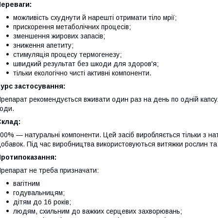
Переваги:
можливість схуднути й нарешті отримати тіло мрії;
прискорення метаболічних процесів;
зменшення жирових запасів;
зниження апетиту;
стимуляція процесу термогенезу;
швидкий результат без шкоди для здоров'я;
тільки екологічно чисті активні компоненти.
урс застосування:
репарат рекомендується вживати один раз на день по одній капсул
оди.
Склад:
00% — натуральні компоненти. Цей засіб виробляється тільки з нату
обавок. Під час виробництва використовуються витяжки рослин та 
Протипоказання:
репарат не треба призначати:
вагітним
годувальницям;
дітям до 16 років;
людям, схильним до важких серцевих захворювань;