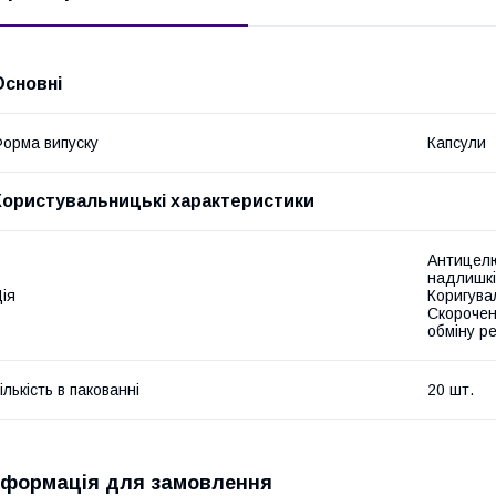
Основні
орма випуску
Капсули
Користувальницькі характеристики
Антицелю
надлишкі
ія
Коригува
Скорочен
обміну р
ількість в пакованні
20 шт.
нформація для замовлення