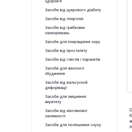
здоров'я
Засоби від цукрового діабету
Засоби від гіпертонії
Засоби від грибкових
захворювань
Засоби для покращення зору
Засоби від простатиту
Засоби від глистів і паразитів
Засоби для жіночого
збудження
Засоби від вальгусной
деформації
Засоби для зміцнення
імунітету
D
Засоби від нікотинової
К
залежності
ж
Засоби для поліпшення слуху
п