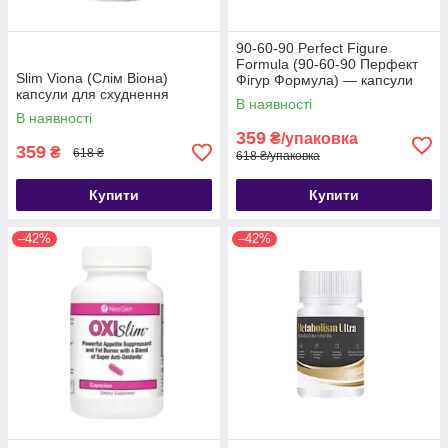
90-60-90 Perfect Figure
Formula (90-60-90 Перфект
Slim Viona (Слім Віона)
Фігур Формула) — капсули
капсули для схуднення
для схуднення
В наявності
В наявності
359
₴/упаковка
359
₴
618 ₴
618 ₴/упаковка
Купити
Купити
–42%
–42%