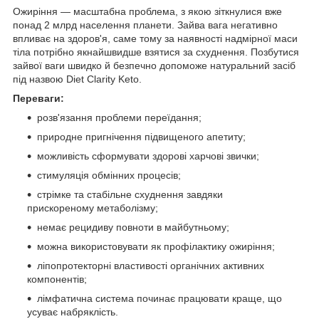
Ожиріння — масштабна проблема, з якою зіткнулися вже
понад 2 млрд населення планети. Зайва вага негативно
впливає на здоров'я, саме тому за наявності надмірної маси
тіла потрібно якнайшвидше взятися за схуднення. Позбутися
зайвої ваги швидко й безпечно допоможе натуральний засіб
під назвою Diet Clarity Keto.
Переваги:
розв'язання проблеми переїдання;
природне пригнічення підвищеного апетиту;
можливість сформувати здорові харчові звички;
стимуляція обмінних процесів;
стрімке та стабільне схуднення завдяки
прискореному метаболізму;
немає рецидиву повноти в майбутньому;
можна використовувати як профілактику ожиріння;
ліпопротекторні властивості органічних активних
компонентів;
лімфатична система починає працювати краще, що
усуває набряклість.