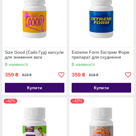
Size Good (Сайз Гуд) капсули
Extreme Form Екстрим Форм
для зниження ваги
препарат для схуднення
В наявності
В наявності
359
359
₴
₴
618 ₴
618 ₴
Купити
Купити
–42%
–42%