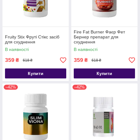
Fire Fat Burner Фаєр Фет
Fruity Stix Фруті Стікс засіб
Бернер препарат для
для схуднення
схуднення
В наявності
В наявності
359
359
₴
₴
618 ₴
618 ₴
Купити
Купити
–42%
–42%