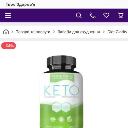
Твоє Здоров'я
Товари та послуги
Засоби для схуднення
Diet Clari
–34%