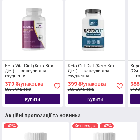
Keto Vita Diet (Кето Віта
Keto Cut Diet (Кето Кат
Super
Дієт) — капсули для
Діет) — капсули для
(Суп
схуднення
схуднення
— ка
379
399
386
₴/упаковка
₴/упаковка
565 ₴/упаковка
560 ₴/упаковка
540 ₴
Купити
Купити
Акційні пропозиції та новинки
–42%
Хит продаж
–42%