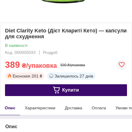
Diet Clarity Keto (Дієт Клариті Кето) — капсули
для схуднення
В наявності
Код: 000000593
Роздріб
389
₴/упаковка
590 ₴/упаковка
Економія
201 ₴
Залишилось
27 днів
Купити
Опис
Характеристики
Доставка
Оплата
Умови п
Опис