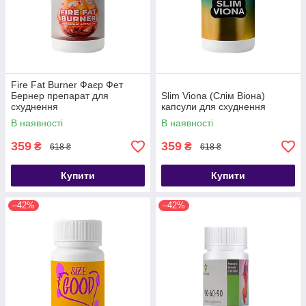
Fire Fat Burner Фаєр Фет
Бернер препарат для
Slim Viona (Слім Віона)
схуднення
капсули для схуднення
В наявності
В наявності
359
359
₴
₴
618 ₴
618 ₴
Купити
Купити
–42%
–42%