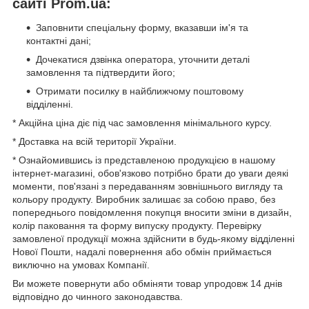
сайті Prom.ua:
Заповнити спеціальну форму, вказавши ім'я та
контактні дані;
Дочекатися дзвінка оператора, уточнити деталі
замовлення та підтвердити його;
Отримати посилку в найближчому поштовому
відділенні.
* Акційна ціна діє під час замовлення мінімального курсу.
* Доставка на всій території України.
* Ознайомившись із представленою продукцією в нашому
інтернет-магазині, обов'язково потрібно брати до уваги деякі
моменти, пов'язані з передаванням зовнішнього вигляду та
кольору продукту. Виробник залишає за собою право, без
попереднього повідомлення покупця вносити зміни в дизайн,
колір паковання та форму випуску продукту. Перевірку
замовленої продукції можна здійснити в будь-якому відділенні
Нової Пошти, надалі повернення або обмін приймається
виключно на умовах Компанії.
Ви можете повернути або обміняти товар упродовж 14 днів
відповідно до чинного законодавства.