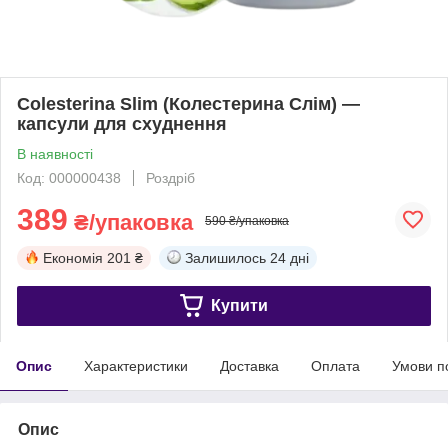
Colesterina Slim (Колестерина Слім) —
капсули для схуднення
В наявності
Код: 000000438
Роздріб
389
₴/упаковка
590 ₴/упаковка
Економія
201 ₴
Залишилось
24 дні
Купити
Опис
Характеристики
Доставка
Оплата
Умови п
Опис