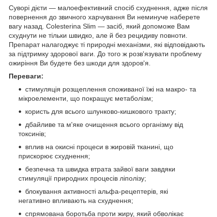
Суворі дієти — малоефективний спосіб схуднення, адже після
повернення до звичного харчування Ви неминуче наберете
вагу назад. Colesterina Slim — засіб, який допоможе Вам
схуднути не тільки швидко, але й без рецидиву повноти.
Препарат налагоджує ті природні механізми, які відповідають
за підтримку здорової ваги. До того ж розв'язувати проблему
ожиріння Ви будете без шкоди для здоров'я.
Переваги:
стимуляція розщеплення споживаної їжі на макро- та
мікроелементи, що покращує метаболізм;
користь для всього шлунково-кишкового тракту;
дбайливе та м'яке очищення всього організму від
токсинів;
вплив на окисні процеси в жировій тканині, що
прискорює схуднення;
безпечна та швидка втрата зайвої ваги завдяки
стимуляції природних процесів ліполізу;
блокування активності альфа-рецептерів, які
негативно впливають на схуднення;
спрямована боротьба проти жиру, який обволікає