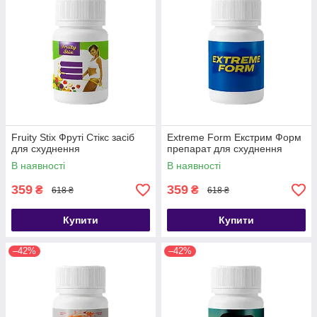
Fruity Stix Фруті Стікс засіб
Extreme Form Екстрим Форм
для схуднення
препарат для схуднення
В наявності
В наявності
359
359
₴
₴
618 ₴
618 ₴
Купити
Купити
–42%
–42%