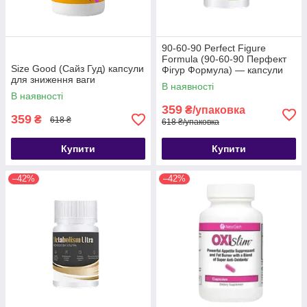
90-60-90 Perfect Figure
Formula (90-60-90 Перфект
Size Good (Сайз Гуд) капсули
Фігур Формула) — капсули
для зниження ваги
для схуднення
В наявності
В наявності
359
₴/упаковка
359
₴
618 ₴
618 ₴/упаковка
Купити
Купити
–42%
–42%