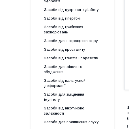
здоров'я
Засоби від цукрового діабету
Засоби від гіпертонії
Засоби від грибкових
захворювань
Засоби для покращення зору
Засоби від простатиту
Засоби від глистів і паразитів
Засоби для жіночого
збудження
Засоби від вальгусной
деформації
Засоби для зміцнення
імунітету
Ш
Засоби від нікотинової
п
залежності
в
Засоби для поліпшення слуху