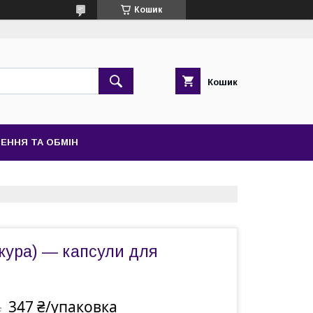
Кошик
Кошик
ЕННЯ ТА ОБМІН
кура) — капсули для
347 ₴/упаковка
а