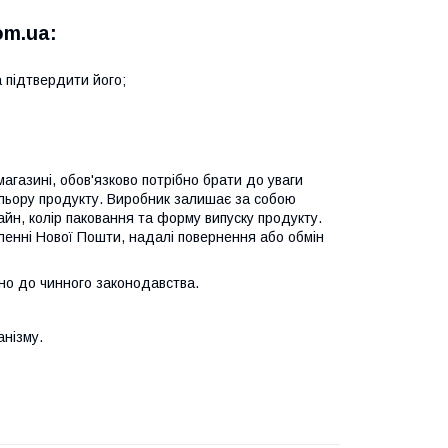
om.ua:
 підтвердити його;
газині, обов'язково потрібно брати до уваги
ольору продукту. Виробник залишає за собою
йн, колір паковання та форму випуску продукту.
іленні Нової Пошти, надалі повернення або обмін
но до чинного законодавства.
анізму.