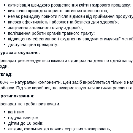
активізація швидкого розщеплення клітин жирового прошарку;
виключно природна користь активних компонентів;
немає рецидиву повноти після відмови від приймання продукту
висока ефективність і абсолютна безпека для здоров'я;
зміцнення загального стану здоров'я;
поліпшення роботи органів травного тракту;
підвищення ефективності схуднення завдяки стимуляції метаб
доступна ціна препарату.
урс застосування:
репарат рекомендується вживати один раз на день по одній капсул
оди.
Склад:
00% — натуральні компоненти. Цей засіб виробляється тільки з нату
обавок. Під час виробництва використовуються витяжки рослин та 
Протипоказання:
репарат не треба призначати:
вагітним;
годувальницям;
дітям до 16 років;
людям, схильним до важких серцевих захворювань;