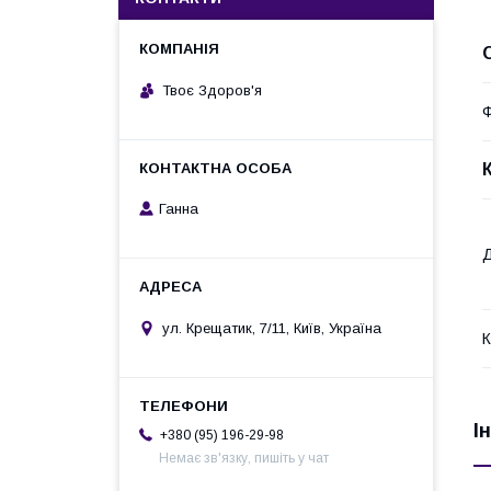
Твоє Здоров'я
Ф
Ганна
Д
ул. Крещатик, 7/11, Київ, Україна
К
І
+380 (95) 196-29-98
Немає зв'язку, пишіть у чат