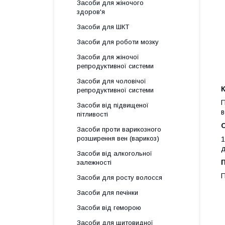
Засоби для жіночого
здоров'я
Засоби для ШКТ
Засоби для роботи мозку
Засоби для жіночої
репродуктивної системи
Засоби для чоловічої
К
репродуктивної системи
П
Засоби від підвищеної
в
пітливості
Засоби проти варикозного
розширення вен (варикоз)
1
д
Засоби від алкогольної
залежності
П
Засоби для росту волосся
Засоби для печінки
Засоби від геморою
Засоби для щитовидної