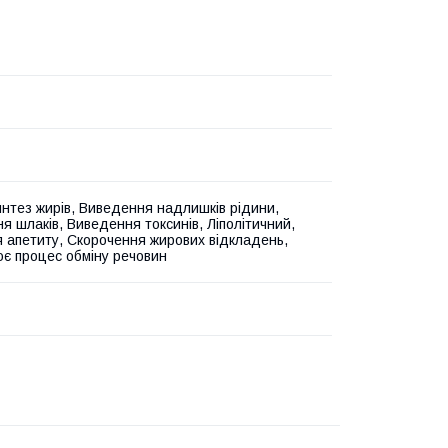
интез жирів, Виведення надлишків рідини,
я шлаків, Виведення токсинів, Ліполітичний,
 апетиту, Скорочення жирових відкладень,
є процес обміну речовин