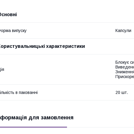
Основні
орма випуску
Капсули
Користувальницькі характеристики
Блокує с
Виведенн
ія
Зниження
Прискорю
ількість в пакованні
20 шт.
нформація для замовлення