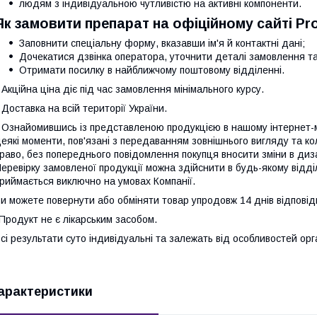
людям з індивідуальною чутливістю на активні компоненти.
Як замовити препарат на офіційному сайті Pr
Заповнити спеціальну форму, вказавши ім'я й контактні дані;
Дочекатися дзвінка оператора, уточнити деталі замовлення та
Отримати посилку в найближчому поштовому відділенні.
 Акційна ціна діє під час замовлення мінімального курсу.
 Доставка на всій території України.
 Ознайомившись із представленою продукцією в нашому інтернет-ма
еякі моменти, пов'язані з передаванням зовнішнього вигляду та к
раво, без попереднього повідомлення покупця вносити зміни в диза
еревірку замовленої продукції можна здійснити в будь-якому відд
риймається виключно на умовах Компанії.
и можете повернути або обміняти товар упродовж 14 днів відповід
Продукт не є лікарським засобом.
сі результати суто індивідуальні та залежать від особливостей орг
арактеристики