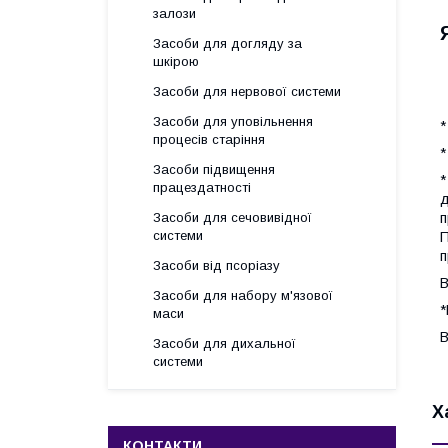
залози
Засоби для догляду за
шкірою
Засоби для нервової системи
Засоби для уповільнення
*
процесів старіння
*
Засоби підвищення
*
працездатності
д
п
Засоби для сечовивідної
системи
П
п
Засоби від псоріазу
В
Засоби для набору м'язової
*
маси
В
Засоби для дихальної
системи
Х
КОНТАКТИ