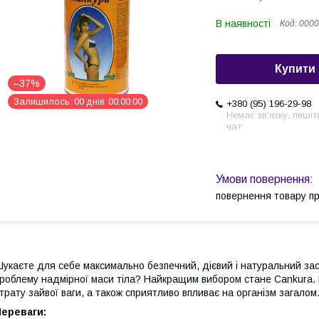
В наявності
Код:
0000
Купити
–37%
Залишилось
0
0
днів
0
0
0
0
0
0
+380 (95) 196-29-98
Немає зв'язку, пишіт
чат
повернення товару п
укаєте для себе максимально безпечний, дієвий і натуральний за
роблему надмірної маси тіла? Найкращим вибором стане Cankura.
трату зайвої ваги, а також сприятливо впливає на організм загалом
Переваги: