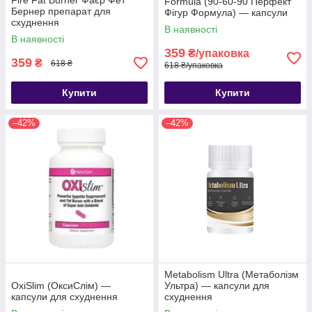
Fire Fat Burner Фаєр Фет
Formula (90-60-90 Перфект
Бернер препарат для
Фігур Формула) — капсули
схуднення
для схуднення
В наявності
В наявності
359
₴/упаковка
359
₴
618 ₴
618 ₴/упаковка
Купити
Купити
–42%
–42%
Metabolism Ultra (Метаболізм
OxiSlim (ОксиСлім) —
Ультра) — капсули для
капсули для схуднення
схуднення