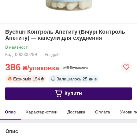
Bychuri Контроль Апетиту (Бічурі Контроль
Апетиту) — капсули для схуднення
В наявності
Код: 000000299
Роздріб
386
₴/упаковка
540 ₴/упаковка
Економія
154 ₴
Залишилось
25 днів
Купити
Опис
Характеристики
Доставка
Оплата
Умови п
Опис