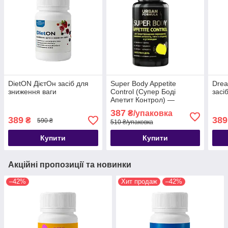
DietON ДієтОн засіб для
Super Body Appetite
Drea
зниження ваги
Control (Супер Боді
засі
Апетит Контрол) —
капсули для схуднення
387
₴/упаковка
389
389
₴
590 ₴
510 ₴/упаковка
Купити
Купити
Акційні пропозиції та новинки
–42%
Хит продаж
–42%