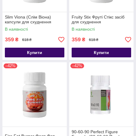
Slim Viona (Слім Віона)
Fruity Stix Фруті Стікс засіб
капсули для схуднення
для схуднення
В наявності
В наявності
359
359
₴
₴
618 ₴
618 ₴
Купити
Купити
–42%
–42%
90-60-90 Perfect Figure