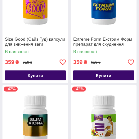
Size Good (Сайз Гуд) капсули
Extreme Form Екстрим Форм
для зниження ваги
препарат для схуднення
В наявності
В наявності
359
359
₴
₴
618 ₴
618 ₴
Купити
Купити
–42%
–42%