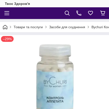
Твоє Здоров'я
Товари та послуги
Засоби для схуднення
Bychuri Ко
–29%