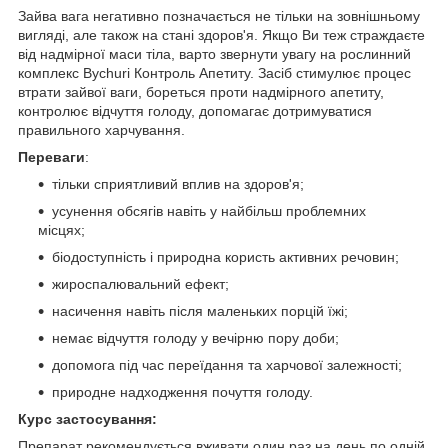
Зайва вага негативно позначається не тільки на зовнішньому
вигляді, але також на стані здоров'я. Якщо Ви теж страждаєте
від надмірної маси тіла, варто звернути увагу на рослинний
комплекс Bychuri Контроль Апетиту. Засіб стимулює процес
втрати зайвої ваги, бореться проти надмірного апетиту,
контролює відчуття голоду, допомагає дотримуватися
правильного харчування.
Переваги
:
тільки сприятливий вплив на здоров'я;
усунення обсягів навіть у найбільш проблемних
місцях;
біодоступність і природна користь активних речовин;
жироспалювальний ефект;
насичення навіть після маленьких порцій їжі;
немає відчуття голоду у вечірню пору доби;
допомога під час переїдання та харчової залежності;
природне надходження почуття голоду.
Курс застосування:
Препарат рекомендується вживати один раз на день по одній