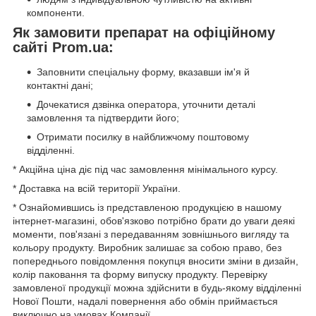
компоненти.
Як замовити препарат на офіційному
сайті Prom.ua:
Заповнити спеціальну форму, вказавши ім'я й
контактні дані;
Дочекатися дзвінка оператора, уточнити деталі
замовлення та підтвердити його;
Отримати посилку в найближчому поштовому
відділенні.
* Акційна ціна діє під час замовлення мінімального курсу.
* Доставка на всій території України.
* Ознайомившись із представленою продукцією в нашому
інтернет-магазині, обов'язково потрібно брати до уваги деякі
моменти, пов'язані з передаванням зовнішнього вигляду та
кольору продукту. Виробник залишає за собою право, без
попереднього повідомлення покупця вносити зміни в дизайн,
колір паковання та форму випуску продукту. Перевірку
замовленої продукції можна здійснити в будь-якому відділенні
Нової Пошти, надалі повернення або обмін приймається
виключно на умовах Компанії.