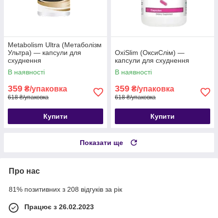
Metabolism Ultra (Метаболізм
Ультра) — капсули для
OxiSlim (ОксиСлім) —
схуднення
капсули для схуднення
В наявності
В наявності
359
359
₴/упаковка
₴/упаковка
618 ₴/упаковка
618 ₴/упаковка
Купити
Купити
Показати ще
Про нас
81% позитивних з 208 відгуків за рік
Працює з 26.02.2023