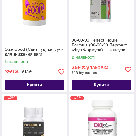
90-60-90 Perfect Figure
Formula (90-60-90 Перфект
Size Good (Сайз Гуд) капсули
Фігур Формула) — капсули
для зниження ваги
для схуднення
В наявності
В наявності
359
₴/упаковка
359
₴
618 ₴
618 ₴/упаковка
Купити
Купити
–42%
–42%