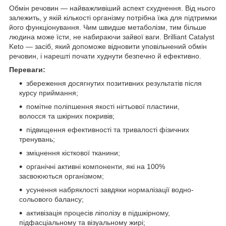
Обмін речовин — найважливіший аспект схуднення. Від нього
залежить, у якій кількості організму потрібна їжа для підтримки
його функціонування. Чим швидше метаболізм, тим більше
людина може їсти, не набираючи зайвої ваги. Brilliant Catalyst
Keto — засіб, який допоможе відновити уповільнений обмін
речовин, і нарешті почати худнути безпечно й ефективно.
Переваги:
збереження досягнутих позитивних результатів після
курсу приймання;
помітне поліпшення якості нігтьової пластини,
волосся та шкірних покривів;
підвищення ефективності та тривалості фізичних
тренувань;
зміцнення кісткової тканини;
органічні активні компоненти, які на 100%
засвоюються організмом;
усунення набряклості завдяки нормалізації водно-
сольового балансу;
активізація процесів ліполізу в підшкірному,
підфасціальному та візуальному жирі;