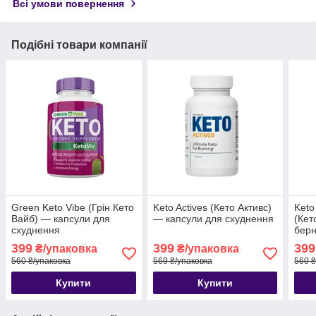
Всі умови повернення
Подібні товари компанії
Green Keto Vibe (Грін Кето
Keto Actives (Кето Активс)
Keto
Вайб) — капсули для
— капсули для схуднення
(Кет
схуднення
берн
схуд
399
399
399
₴/упаковка
₴/упаковка
560 ₴/упаковка
560 ₴/упаковка
560 ₴
Купити
Купити