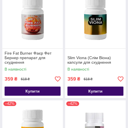
Fire Fat Burner Фаєр Фет
Бернер препарат для
Slim Viona (Слім Віона)
схуднення
капсули для схуднення
В наявності
В наявності
359
359
₴
₴
618 ₴
618 ₴
Купити
Купити
–42%
–42%