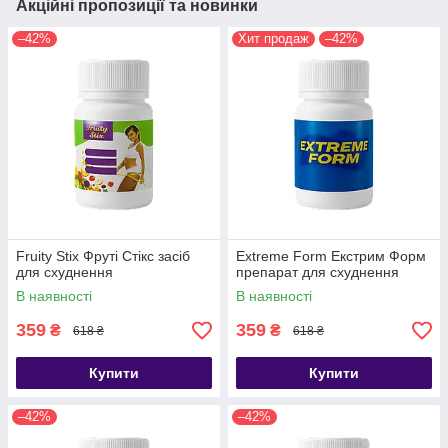
Акційні пропозиції та новинки
–42%
Хит продаж
–42%
Fruity Stix Фруті Стікс засіб
Extreme Form Екстрим Форм
для схуднення
препарат для схуднення
В наявності
В наявності
359
359
₴
₴
618 ₴
618 ₴
Купити
Купити
–42%
–42%