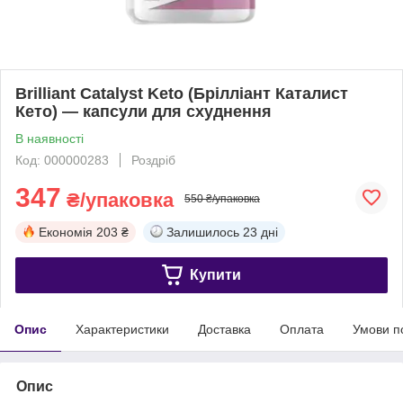
Brilliant Catalyst Keto (Брілліант Каталист
Кето) — капсули для схуднення
В наявності
Код: 000000283
Роздріб
347
₴/упаковка
550 ₴/упаковка
Економія
203 ₴
Залишилось
23 дні
Купити
Опис
Характеристики
Доставка
Оплата
Умови п
Опис