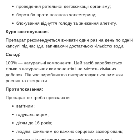
проведення ретельної детоксикації організму;
боротьба проти поганого холестерину;
блокування відчуття голоду та зниження апетиту.
Курс застосування:
Препарат рекомендується вживати один раз на день по одній
капсулі під час їди, запиваючи достатньою кількістю води.
Склад:
100% — натуральні компоненти. Цей засіб виробляється
тільки з натуральних компонентів і не містить хімічних
добавок. Під час виробництва використовуються витяжки
рослин та екстракти.
Протипоказання:
Препарат не треба призначати:
вагітним;
годувальницям;
дітям до 16 років;
людям, схильним до важких серцевих захворювань;
людям з індивідуальною чутливістю на активні