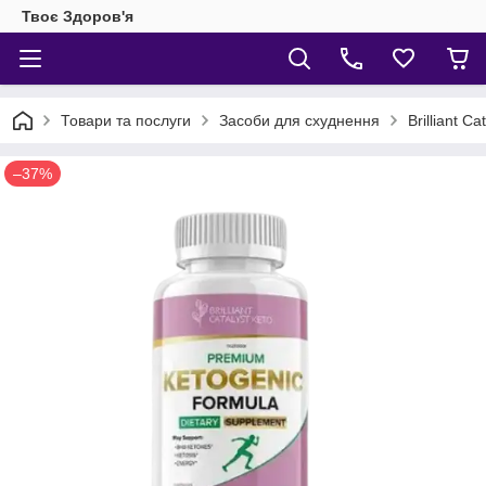
Твоє Здоров'я
Товари та послуги
Засоби для схуднення
Brilliant 
–37%