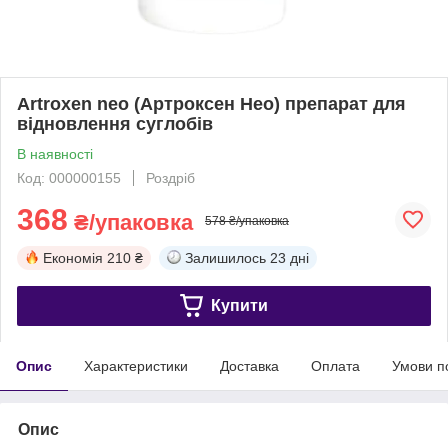
Artroxen neo (Артроксен Нео) препарат для
відновлення суглобів
В наявності
Код: 000000155
Роздріб
368
₴/упаковка
578 ₴/упаковка
Економія
210 ₴
Залишилось
23 дні
Купити
Опис
Характеристики
Доставка
Оплата
Умови п
Опис