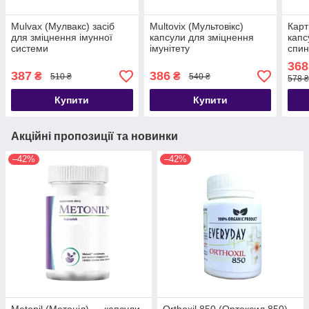
Mulvax (Мулвакс) засіб
Multovix (Мультовікс)
Карт
для зміцнення імунної
капсули для зміцнення
капс
системи
імунітету
спин
Tipo
368
387
386
₴
₴
510 ₴
540 ₴
578 ₴
Купити
Купити
Акційні пропозиції та новинки
–42%
–42%