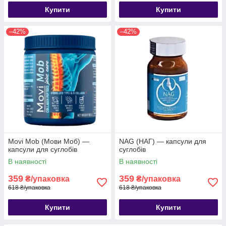
Купити
Купити
–42%
–42%
Movi Mob (Мови Моб) —
NAG (НАГ) — капсули для
капсули для суглобів
суглобів
В наявності
В наявності
359
359
₴/упаковка
₴/упаковка
618 ₴/упаковка
618 ₴/упаковка
Купити
Купити