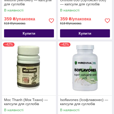
Metonil (Метоніл) — капсули
Orthoxil 850 (Ортоксил 850)
для суглобів
— капсули для суглобів
В наявності
В наявності
359
359
₴/упаковка
₴/упаковка
618 ₴/упаковка
618 ₴/упаковка
Купити
Купити
–42%
–42%
Moc Thanh (Мок Тханх) —
Isoflavones (Ісофлавонес) —
капсули для суглобів
капсули для суглобів
В наявності
В наявності