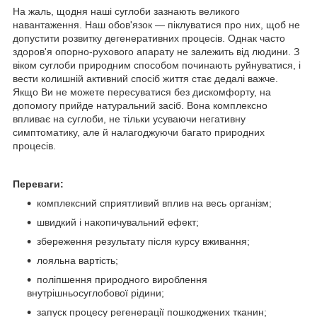
На жаль, щодня наші суглоби зазнають великого
навантаження. Наш обов'язок — піклуватися про них, щоб не
допустити розвитку дегенеративних процесів. Однак часто
здоров'я опорно-рухового апарату не залежить від людини. З
віком суглоби природним способом починають руйнуватися, і
вести колишній активний спосіб життя стає дедалі важче.
Якщо Ви не можете пересуватися без дискомфорту, на
допомогу прийде натуральний засіб. Вона комплексно
впливає на суглоби, не тільки усуваючи негативну
симптоматику, але й налагоджуючи багато природних
процесів.
Переваги:
комплексний сприятливий вплив на весь організм;
швидкий і накопичувальний ефект;
збереження результату після курсу вживання;
лояльна вартість;
поліпшення природного вироблення
внутрішньосуглобової рідини;
запуск процесу регенерації пошкоджених тканин;