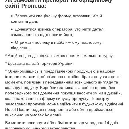
сайті Prom.ua:
Заповнити спеціальну форму, вказавши ім'я й
контактні дані;
Дочекатися дзвінка оператора, уточнити деталі
замовлення та підтвердити його;
Отримати посилку в найближчому поштовому
відділенні.
* Акційна ціна діє під час замовлення мінімального курсу.
* Доставка на всій території України.
* Ознайомившись із представленою продукцією в нашому
інтернет-магазині, обов'язково потрібно брати до уваги деякі
моменти, пов'язані з передаванням зовнішнього вигляду та
кольору продукту. Виробник залишає за собою право, без
попереднього повідомлення покупця вносити зміни в дизайн,
колір паковання та форму випуску продукту. Перевірку
замовленої продукції можна здійснити в будь-якому відділенні
Нової Пошти, надалі повернення або обмін приймається
виключно на умовах Компанії.
Ви можете повернути або обміняти товар упродовж 14 днів
відповідно до чинного законодавства.