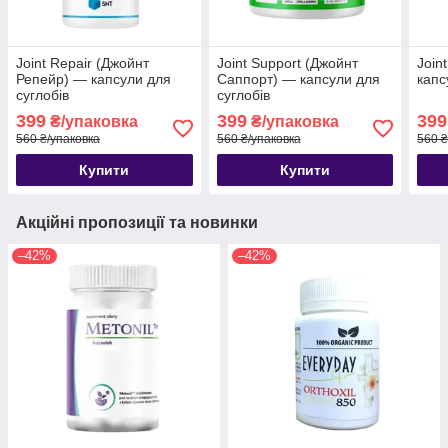
Joint Repair (Джойнт
Joint Support (Джойнт
Join
Репейр) — капсули для
Саппорт) — капсули для
капс
суглобів
суглобів
399
399
399
₴/упаковка
₴/упаковка
560 ₴/упаковка
560 ₴/упаковка
560 ₴
Купити
Купити
Акційні пропозиції та новинки
–42%
–42%