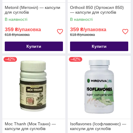
Metonil (Метоніл) — капсули
Orthoxil 850 (Ортоксил 850)
для суглобів
— капсули для суглобів
В наявності
В наявності
359
359
₴/упаковка
₴/упаковка
618 ₴/упаковка
618 ₴/упаковка
Купити
Купити
–42%
–42%
Moc Thanh (Мок Тханх) —
Isoflavones (Ісофлавонес) —
капсули для суглобів
капсули для суглобів