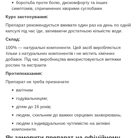
боротьба проти болю, дискомфорту та інших
симптомів, спричинених хворими суглобами.
Курс застосування:
Препарат рекомендується вживати один раз на день по одній
капсулі під час їди, запиваючи достатньою кількістю води.
Склад:
100% — натуральні компоненти. Цей засіб виробляється
тільки з натуральних компонентів і не містить хімічних
добавок. Під час виробництва використовуються витяжки
рослин та екстракти.
Протипоказання:
Препарат не треба призначати:
вагітним
годувальницям;
дітям до 16 років;
людям, схильним до важких серцевих захворювань;
людям з індивідуальною чутливістю на активні
компоненти.
Як замовити препарат на офіційному