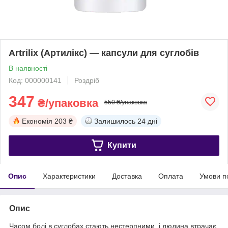
Artrilix (Артилікс) — капсули для суглобів
В наявності
Код: 000000141
Роздріб
347
₴/упаковка
550 ₴/упаковка
Економія
203 ₴
Залишилось
24 дні
Купити
Опис
Характеристики
Доставка
Оплата
Умови п
Опис
Часом болі в суглобах стають нестерпними, і людина втрачає