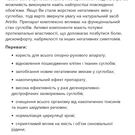
можливість виконувати навіть найпростіші повсякденні
обов'язки. Якщо Ви стали жорсткою негативних змін у
суглобах, тоді варто звернути увагу на натуральний засіб
Artrilix. Препарат комплексно впливає на функціональний
стан суглобів. Активні компоненти мають потужні
протизапальні властивості, що допомагає позбутися болю,
дискомфорту, набряклості та інших негативних симптомів.
Переваги:
користь для всього опорно-рухового апарату;
відновлення пошкоджених клітин і тканин суглобів;
запобігання новим негативним змінам у суглобах;
накопичувальний ефект препарату;
висока ефективність у разі дегенеративно-
дистрофічних захворювань суглобів;
очищення всього організму від накопичених токсинів
та інших шкідливих речовин;
нормалізація циркуляції крові;
сприятливий вплив на якість і об'єм синовіальної
рідини;