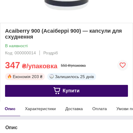
Acaiberry 900 (Асаіберрі 900) — капсули для
схуднення
В наявності
Код: 000000014
Роздріб
347
₴/упаковка
550 ₴/упаковка
Економія
203 ₴
Залишилось
25 днів
Купити
Опис
Характеристики
Доставка
Оплата
Умови п
Опис