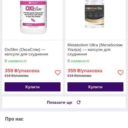
Metabolism Ultra (Метаболізм
OxiSlim (ОксиСлім) —
Ультра) — капсули для
капсули для схуднення
схуднення
В наявності
В наявності
359
359
₴/упаковка
₴/упаковка
618 ₴/упаковка
618 ₴/упаковка
Купити
Купити
Показати ще
Про нас