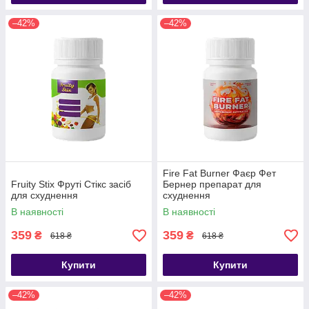
–42%
–42%
Fire Fat Burner Фаєр Фет
Fruity Stix Фруті Стікс засіб
Бернер препарат для
для схуднення
схуднення
В наявності
В наявності
359
359
₴
₴
618 ₴
618 ₴
Купити
Купити
–42%
–42%