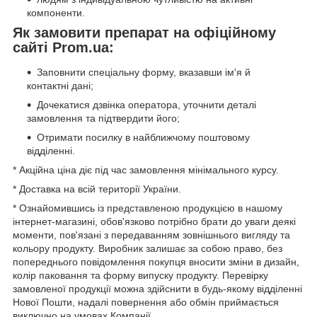
компоненти.
Як замовити препарат на офіційному
сайті Prom.ua:
Заповнити спеціальну форму, вказавши ім'я й
контактні дані;
Дочекатися дзвінка оператора, уточнити деталі
замовлення та підтвердити його;
Отримати посилку в найближчому поштовому
відділенні.
* Акційна ціна діє під час замовлення мінімального курсу.
* Доставка на всій території України.
* Ознайомившись із представленою продукцією в нашому
інтернет-магазині, обов'язково потрібно брати до уваги деякі
моменти, пов'язані з передаванням зовнішнього вигляду та
кольору продукту. Виробник залишає за собою право, без
попереднього повідомлення покупця вносити зміни в дизайн,
колір паковання та форму випуску продукту. Перевірку
замовленої продукції можна здійснити в будь-якому відділенні
Нової Пошти, надалі повернення або обмін приймається
виключно на умовах Компанії.