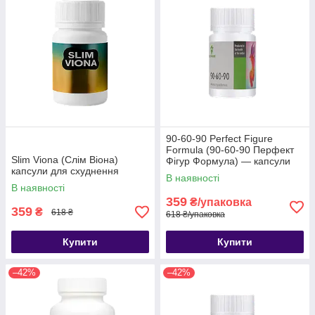
90-60-90 Perfect Figure
Formula (90-60-90 Перфект
Slim Viona (Слім Віона)
Фігур Формула) — капсули
капсули для схуднення
для схуднення
В наявності
В наявності
359
₴/упаковка
359
₴
618 ₴
618 ₴/упаковка
Купити
Купити
–42%
–42%