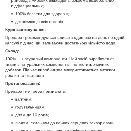
різновидів жирових відкладень, зокрема вісцеральних і
підфасциальних;
100% безпеки для здоров'я;
детоксикація всіх органів.
Курс застосування:
Препарат рекомендується вживати один раз на день по одній
капсулі під час їди, запиваючи достатньою кількістю води.
Склад:
100% — натуральні компоненти. Цей засіб виробляється
тільки з натуральних компонентів і не містить хімічних
добавок. Під час виробництва використовуються витяжки
рослин та екстракти.
Протипоказання:
Препарат не треба призначати:
вагітним;
годувальницям;
дітям до 16 років;
людям, схильним до важких серцевих захворювань;
людям з індивідуальною чутливістю на активні