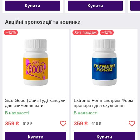
Купити
Купити
Акційні пропозиції та новинки
–42%
Хит продаж
–42%
Size Good (Сайз Гуд) капсули
Extreme Form Екстрим Форм
для зниження ваги
препарат для схуднення
В наявності
В наявності
359
359
₴
₴
618 ₴
618 ₴
Купити
Купити