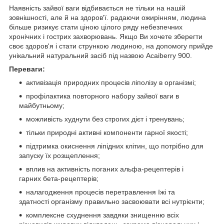
Наявність зайвої ваги відбивається не тільки на нашій
зовнішності, але й на здоров'ї. радаючи ожирінням, людина
більше ризикує стати ціною цілого ряду небезпечних
хронічних і гострих захворювань. Якщо Ви хочете зберегти
своє здоров'я і стати стрункою людиною, на допомогу прийде
унікальний натуральний засіб під назвою Acaiberry 900.
Переваги:
активізація природних процесів ліполізу в організмі;
профілактика повторного набору зайвої ваги в
майбутньому;
можливість худнути без строгих дієт і тренувань;
тільки природні активні компоненти гарної якості;
підтримка окиснення ліпідних клітин, що потрібно для
запуску їх розщеплення;
вплив на активність поганих альфа-рецептерів і
гарних бета-рецептерів;
налагодження процесів перетравлення їжі та
здатності організму правильно засвоювати всі нутрієнти;
комплексне схуднення завдяки знищенню всіх