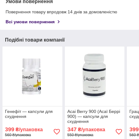
Умови повернення
Повернення товару впродовж 14 днів за домовленістю
Всі умови повернення
Подібні товари компанії
Генефіт — капсули для
Acai Berry 900 (Асаї Беррі
Грац
схуднення
900) — капсули для
схуд
схуднення
399
347
399
₴/упаковка
₴/упаковка
560 ₴/упаковка
550 ₴/упаковка
560 ₴